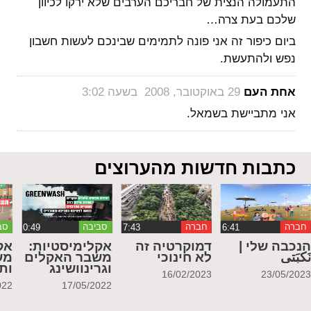
התעמולה הנצית של חבריכם הערבים שלא ירקו לכיוון
שלכם בעת צרה…
ביום כיפור זה אני פונה לתמימים שבינכם לעשות חשבון
נפש ולהתעשת.
‏
אחת העם
29 באוקטובר, 2008 בשעה 3:02
אני מתביישת בשמאל.
כתבות חדשות מהערוצים
חברה
חברה
סביבה
סב
נכבה שלי |
דמוקרטיה זה
אקלימיסטיות:
אק
َكبَتي
לא חינוכי
משבר האקלים
מש
וגרינוושינג
ות
16/02/2023
23/05/202
022
17/05/2022