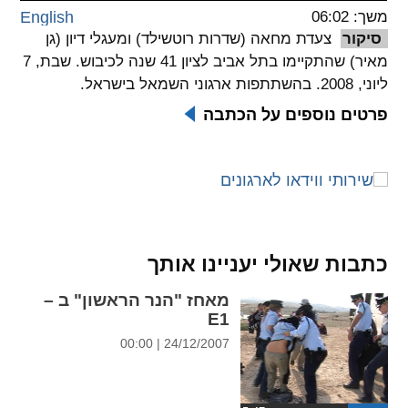
משך: 06:02
English
spellcheck
סיקור
צעדת מחאה (שדרות רוטשילד) ומעגלי דיון (גן
גופן קריא
מאיר) שהתקיימו בתל אביב לציון 41 שנה לכיבוש. שבת, 7
ליוני, 2008. בהשתתפות ארגוני השמאל בישראל.
פרטים נוספים על הכתבה
ניגודיות צבעים
brightness_low
brightness_high
ניגודיות בהירה
ניגודיות כהה
קישורים
כתבות שאולי יעניינו אותך
font_download
format_underlined
מאחז "הנר הראשון" ב –
קו תחתי לקישורים
סימון קישורים
E1
24/12/2007 | 00:00
flag
cached
איפוס
השארת
כל
משוב