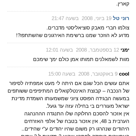
קארין.
‏
רוני טל
19 ביוני, 2008 בשעה 21:47
צולמו חברי מאבק סוציאליסטי מדברים.
מדוע לא הוזכר שמנו ברשימת האירגונים שהשתתפו?!
‏
ימני
12 בספטמבר, 2008 בשעה 12:01
מוות לשמאלנים תמותו אמן כולם ימך שימכם
‏
cool
9 באוקטובר, 2008 בשעה 15:00
אתם עושים הכל שגם אם היתה לי מעט אמפתיה לסיפור
של הנכבה – קבוצת האינטלקואלים המתיפיפים ששותפים
במעשה הבגידה הפוסט ציוני שמשמעותו השמדת מדינת
ישראל מעוררים בי בחילה עזה עד גועל.
אין אזכור להסכם החלוקה שלו התנגדה הההנהגה
הערבית ב 48, אין אזכור בטבח של אלפי האזרחים
היהודים שנהרגו רק משום שהיו יהודים ע"י שהידים..