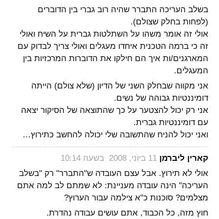
בשלב העריכה התברר שהיה רוב גברי בין הדוברים
(לפחות בחלק שצולם).
אולי זה אומר משהו על השתלטות גברית על השיח ואולי
זה כי ברמה הטכנית איחדו מעגלים ואולי צריך לבדוק עם
המארגנים/ות איך הם חילקו את הדוברות המרכזיות בין
המעגלים.
אני מקווה שבחלק השני של הדיון (שלא צולם) הייתה
דומיננטיות גבוהה של נשים.
אני רק יכול להצטער על כך שהתוצאה של הסיקור יצאה
עם דומיננטיות גברית.
ואני יכול להניח שהתשובה שלי יכולה להחשב כתירוץ…
‏
קארין ליברמן
11 ביוני, 2008 בשעה 10:14
אולי לא תירוץ. אבל עצם העובדה ש"התברר" רק "בשלב
העריכה" הינה עובדה מעניינת: לא שמתם לב למה אתם
מצלמים? סוכנות כ"א צילמה עבור הערוץ?
חוץ מזה, כל הכבוד, אתם עושים עבודה נהדרת.