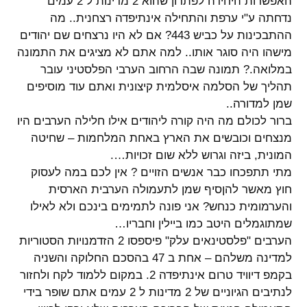
האפשרות היחידה לפתרון שהוא 2 מדינות ל 2 עמים
נדחתה ע"י ערפת והתחילה אינתיפדה רצחנית.. מה
ההתבכינות על כביש 443? אם לא היו נרצחים שם יהודים
מישהו היה סוגר אותו.. למה אתם לא מציגים את התמונה
במלואה.? תמונה שבה הרחוב הערבי הפלסטיני עובר
תהליך של הסלמה איסלמית קיצונית ואתם עוד מוסיפים
שמן למדורה..
ברור לכולם מה היה קורה ליהודים אילו חלילה הערבים היו
מנצחים וכובשים את הארץ באחת המלחמות – שחיטה
המונית, ביזה וגרוש ללא שום זכויות….
מתי תתפכחו כבר אנשים הזויים ? אין לכם במה לעסוק
חוץ מאשר להןסיף שמן לתעמולה הערבית הארסית
והערמומית כנחש? אני פונה לתמימים בינכם ולא לאילו
שמתוגמלים היטב כמו ביילין וחבריו…
הערבים "פלסטינאים עלק" פיספסו 2 הזדמנויות הסטוריות
למדינה משלהם – אחת ב 47 בהסכם החלוקה והשניה
בקמפ דיוויד טרום אינתיפדה 2. במקום ללמוד לקח ולחזור
לנתיבים הגיוניים של 2 מדינות ל 2 עמים אתם שופר בידי