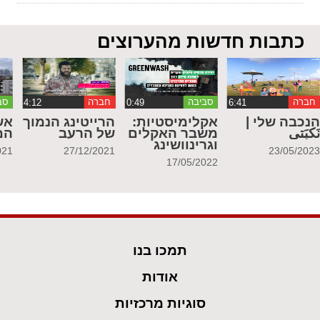
כתבות חדשות מהערוצים
חברה
סביבה
חברה
סב
נכבה שלי |
אקלימיסטיות:
הרייטינג הנמוך
אש
َكبَتي
משבר האקלים
של הרעב
המ
וגרינוושינג
021
27/12/2021
23/05/202
17/05/2022
תמכו בנו
אודות
סוגיות מרכזיות