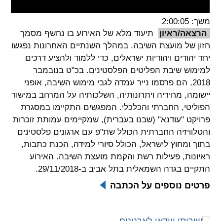
spellcheck
משך: 2:00:05
גופן קריא
הרצאה/ראיון
תיעוד מלא של האירוע בו נחשף מסמך
חזון של מועצת השיבה. במהלך השנתיים האחרונות נפגשו
יחד יהודים ויהודיות ישראלים, כדי ללמוד ולהציע דרכים
ניגודיות צבעים
למימוש שיבת הפליטים הפלסטינים. בכ"ט בנובמבר
2018, הם פרסמו נייר עמדה לגבי מימוש השיבה, אופני
brightness_low
brightness_high
יישומה, מחיריה ויתרונותיה, השלכותיה על המרחב במישור
ניגודיות בהירה
ניגודיות כהה
הפוליטי, החברתי והכלכלי. המפגשים התקיימו במסגרת
פרויקט "עודנא" (שבנו בעברית), שמקיימים עמותת זוכרות
והטלוויזיה החברתית הכולל שת"פ עם ארגונים פלסטינים
קישורים
בתוך ומחוץ לישראל, הכולל סיורי למידה, הכנת כתבות,
font_download
format_underlined
ראיונות, פעילות רשת והקמת מועצת השיבה. האירוע
קו תחתי לקישורים
סימון קישורים
התקיים בגדה השמאלית בתל אביב ב-29/11/2018.
פרטים נוספים על הכתבה
flag
cached
איפוס
השארת
כל
משוב