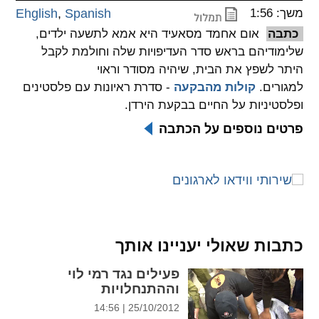
,
משך: 1:56
Spanish
Ehglish
spellcheck
כתבה
אום אחמד מסאעיד היא אמא לתשעה ילדים,
גופן קריא
שלימודיהם בראש סדר העדיפויות שלה וחולמת לקבל
היתר לשפץ את הבית, שיהיה מסודר וראוי
למגורים.
קולות מהבקעה
- סדרת ראיונות עם פלסטינים
ניגודיות צבעים
ופלסטיניות על החיים בבקעת הירדן.
brightness_low
brightness_high
פרטים נוספים על הכתבה
ניגודיות בהירה
ניגודיות כהה
קישורים
font_download
format_underlined
קו תחתי לקישורים
סימון קישורים
כתבות שאולי יעניינו אותך
flag
cached
פעילים נגד רמי לוי
וההתנחלויות
איפוס
השארת
25/10/2012 | 14:56
כל
משוב