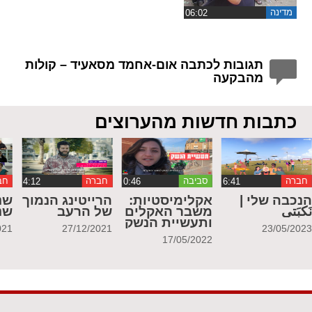
מדינה
תגובות לכתבה אום-אחמד מסאעיד – קולות
מהבקעה
כתבות חדשות מהערוצים
חברה
סביבה
חברה
חב
נכבה שלי |
אקלימיסטיות:
הרייטינג הנמוך
שנ
َكبَتي
משבר האקלים
של הרעב
שנ
ותעשיית הנשק
021
27/12/2021
23/05/202
17/05/2022