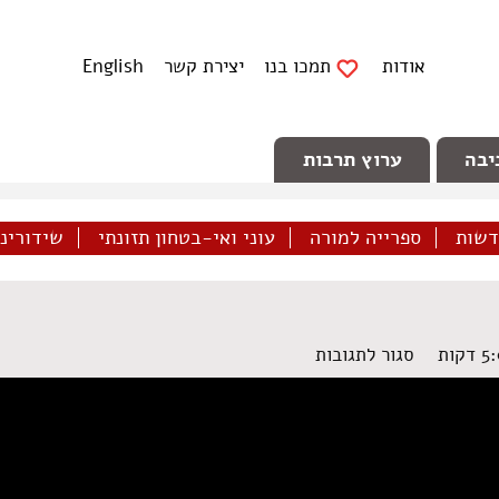
אודות
תמכו בנו
יצירת קשר
English
יבה
ערוץ תרבות
דשות
ספרייה למורה
עוני ואי-בטחון תזונתי
שידורינו 
על
סגור לתגובות
הפגנה
שבועית
בנבי
סלאח