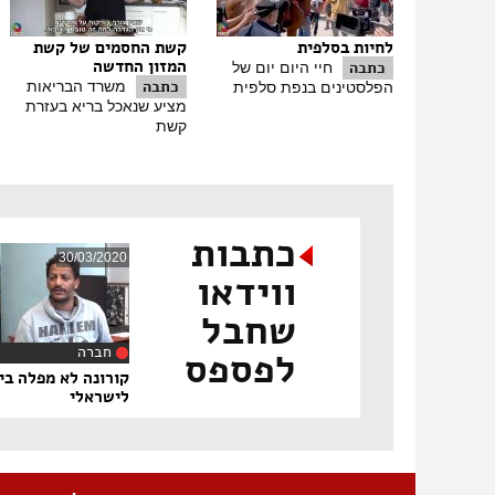
לחיות בסלפית
קשת החסמים של קשת
המזון החדשה
כתבה
חיי היום יום של
כתבה
משרד הבריאות
הפלסטינים בנפת סלפית
מציע שנאכל בריא בעזרת
קשת
כתבות
30/03/2020
ווידאו
שחבל
חברה
לפספס
‏9
קורונה לא מפלה בין
לישראלי