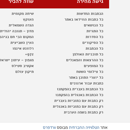
גישה מהירה
שווה להכיר
הכתבות החדשות
שיחה מקומית
כל כתבות הווידאו באתר
העוקץ
כל הנושאים
הגדה השמאלית
כל התגיות
מזון – תגובה יהודית
כל הסדרות
המקום הכי חם בגיהנ
כל הסיקורים
העין השביעית
כל הכתבות
רלוונט אינפו
כל תוכניות האולפן
972+
כל ההרצאות והפאנלים
מגפון – עיתון ישראל
כל המופעים
אקטיב סטילס
כל צילומי השטח
תיקון עולם
כל יוצרי התוכן באתר
כתבות עבור ארגונים
כל הכתבות בעברית בהפקתנו
כל הכתבות באנגלית בהפקתנו
רק כתבות עם כתוביות בעברית
רק כתבות עם כתוביות באנגלית
רק כתבות בשפה הערבית
אתר
הטלוויזיה החברתית
מבוסס
וורדפרס