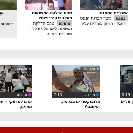
אשליית המחזור
טקס הדלקת המשואות
y-
האלטרנטיבי 2021
כתבה
כיצד חברות הנפט
הופעה
טקס הדלקת
ותאגידי המזון עובדים עלינו
 protect
משואות לישראל צודקת,
שוויונית וראויה
11/05/2019
17/11/2019
מדינה
תרבות
6:1
‏7:13
 פליט
פרובוקטורים בבקעה,
אדם לא חוקי – תי
האמנם?
מחוקק