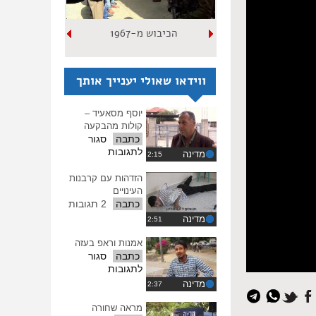
הכיבוש מ-1967
ווידאו שאולי יענייך אותך
יוסף מסאעיד –
קולות מהבקעה
כתבה
סגור
על
לתגובות
מדינה
יוסף
מסאעיד
הזדהות עם קרבנות
–
העינויים
קולות
כתבה
2 תגובות
מהבקעה
מדינה
אמנות וראפ בעזה
כתבה
סגור
על
לתגובות
אמנות
מדינה
וראפ
בעזה
מראה שחורה