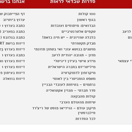
סדרות שכדאי לראות
אנחנו ברשת
100 קולות
דף הפייסבוק ש
בגוף ראשון
ערוץ ביוטיוב
הבדואים: מיתוסים ועובדות
כתבה בערוץ 1 (2012)
 לרעב
טקסים אלטרנטיביים
כתבה במעריב (2012)
ום
כלכלה שוויונית – יש חיה כזאת!
כתבה בגלובס (2012)
מבדק תקשורתי
דיווח ברשת RT
מושגים בנושא עוני ואי בטחון תזונתי
דיווח בערוץ 23
מזון – תגובה יהודית לרעב
כתבה בערוץ 1
י עצמאי
מידע אישי בעידן דיגיטלי
דיווח בערוץ 10
מיליטריזם בחברה הישראלית
דיווח בערוץ 1
מיקרופון לדמוקרטיה
דיווח בעיתון פ
משפט הומניטרי בין לאומי
דיווח בוואלה
נרתמים – בטיחות לעובדי הבניין
סדר חברתי – מגזין אקטואליה
קולות מהבקעה
שיחות מהעולם הערבי
תיקון עולם – הוידיאו פוסט של ריצ'רד
סילברסטין
לכל הסדרות