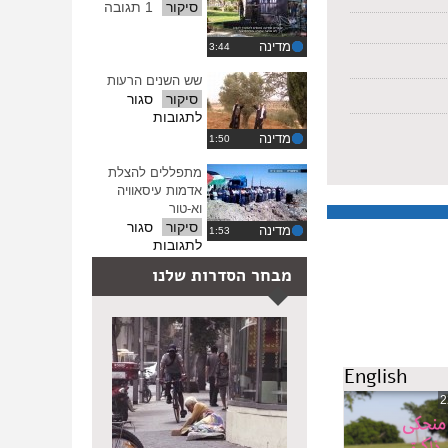
סיקור
1 תגובה
מדינה
שש השנים הרעות
סיקור
סגור
על
לתגובות
שש
מדינה
השנים
הרעות
מתפללים להצלת
אדמות עיסאוויה
וא-טור
סיקור
סגור
מדינה
על
לתגובות
מתפללים
מבחר הסדרות שלנו
להצלת
אדמות
עיסאוויה
וא-טור
English
2