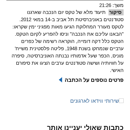
משך: 21:26
spellcheck
סיקור
תיעוד מלא של טקס יום הנכבה שארגנו
גופן קריא
סטודנטים באוניברסיטת תל אביב ב-14 במאי 2012.
לטקס מעורר המחלוקת הגיעו מאות מפגיני ימין שקראו:
"הבאנו עליכם את הנכבה" וניסו להפריע לקיום הטקס.
ניגודיות צבעים
הטקס כלל דקה דומייה, הוקראה רשימה של כפרים
ערביים שנמחקו בשנת 1948, פליטה פלסטינית משייח'
brightness_low
brightness_high
מוניס, הכפר שעל אדמותיו נבנתה האוניברסיטה, סיפרה
ניגודיות בהירה
ניגודיות כהה
על חוויותיה ושישה סטודנטים ערבים הציגו את סיפורם
האישי.
קישורים
פרטים נוספים על הכתבה
font_download
format_underlined
קו תחתי לקישורים
סימון קישורים
flag
cached
איפוס
השארת
כל
משוב
כתבות שאולי יעניינו אותך