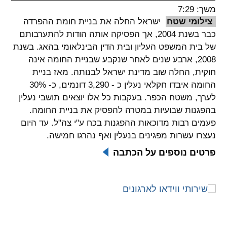
משך: 7:29
spellcheck
צילומי שטח
ישראל החלה את בניית חומת ההפרדה
גופן קריא
כבר בשנת 2004, אך הפסיקה אותה הודות להתערבותם
של בית המשפט העליון ובית הדין הבינלאומי בהאג. בשנת
2008, ארבע שנים לאחר שנקבע שבניית החומה אינה
ניגודיות צבעים
חוקית, החלה שוב מדינת ישראל לבנותה. מאז בניית
החומה איבדו חקלאי נעלין כ - 3,290 דונמים, כ- 30%
brightness_low
brightness_high
לערך, משטח הכפר. בעקבות כל אלו יוצאים תושבי נעלין
ניגודיות בהירה
ניגודיות כהה
בהפגנות שבועיות במטרה להפסיק את בניית החומה.
פעמים רבות מדוכאות ההפגנות בכח ע"י צה"ל. עד היום
נעצרו עשרות מפגינים בנעלין ואף נהרגו חמישה.
קישורים
פרטים נוספים על הכתבה
font_download
format_underlined
קו תחתי לקישורים
סימון קישורים
flag
cached
איפוס
השארת
כל
משוב