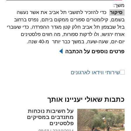
משך:
spellcheck
סיקור
כדי להזכיר לתושבי תל אביב את אשר נעשה
גופן קריא
בשמם, קילומטרים ספורים ממקום ביתם, נפרס ברחוב
בזל שבצפון תל אביב חלק קטן מגדר ההפרדה, כדי שעוברי
אורח ירגישו, ולו לדקות ספורות, מה חווים פלסטינים
ניגודיות צבעים
יום-יום, שעה-שעה, במשך כבר יותר מ-40 שנה.
brightness_low
brightness_high
פרטים נוספים על הכתבה
ניגודיות בהירה
ניגודיות כהה
קישורים
font_download
format_underlined
כתבות שאולי יעניינו אותך
קו תחתי לקישורים
סימון קישורים
על חשיבות נוכחות
flag
cached
מתנדבים במסיקים
איפוס
השארת
פלסטינים
כל
משוב
22/10/2014 | 09:59