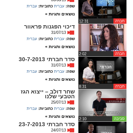
שפה:
עברית
כתוביות:
עברית
spellcheck
נושאים ותגיות »
גופן קריא
חברה
‏12:31
דיכוי הפגנות פראוור
31/07/13
ניגודיות צבעים
שפה:
עברית
כתוביות:
עברית
נושאים ותגיות »
brightness_low
brightness_high
חברה
‏2:02
ניגודיות בהירה
ניגודיות כהה
סדר חברתי 30-7-2013
31/07/13
שפה:
עברית
כתוביות:
עברית
נושאים ותגיות »
קישורים
חברה
‏8:31
שחר דולב – ייצוא הגז
font_download
format_underlined
הטבעי שלנו
קו תחתי לקישורים
סימון קישורים
25/07/13
שפה:
עברית
כתוביות:
עברית
flag
cached
נושאים ותגיות »
סביבה
‏2:10
איפוס
השארת
סדר חברתי 23-7-2013
כל
משוב
24/07/13