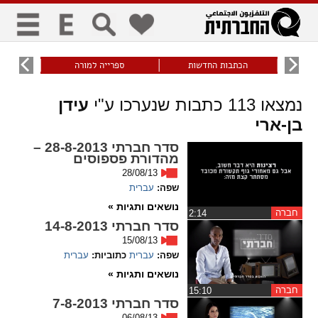
כללי
9
הכתבות החדשות
ספרייה למורה
עוני ו
title
keyboard
visibility_off
נמצאו
113
כתבות שנערכו ע"י
עידן
ביטול הבהובים
ניווט מקלדת
סימון כותרות
בן-ארי
סדר חברתי 28-8-2013 –
מהדורת פספוסים
זום
28/08/13
שפה:
עברית
zoom_in
zoom_out
נושאים ותגיות »
התרחק
התקרב
חברה
‏2:14
סדר חברתי 14-8-2013
15/08/13
שפה:
עברית
כתוביות:
עברית
גופנים
נושאים ותגיות »
חברה
remove_circle_outline
‏15:10
add_circle_outline
סדר חברתי 7-8-2013
Increase font
Decrease font
06/08/13