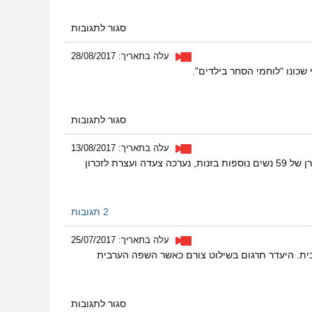
על
סגור לתגובות
איך
לחפש
עלה בתאריך: 28/08/2017
כתבות
כונו "לוחמי הסחר בילדים".
באתר
החברתית?
על
סגור לתגובות
דורשים
חלופת
עלה בתאריך: 13/08/2017
מעצר
שנתיים חלפו ממותה של ג'סיקה, אשה בזנות שהתאבדה בבית הבושת בו היא גרה ונוצלה. לזכרה ולזכרן של 59 נשים נוספות בזנות, נערכה צעדה ועצרת לזכרון
לפעילי
הרווחה
2 תגובות
עלה בתאריך: 25/07/2017
ית. היעדר תרגום בשילוט צורם כאשר השפה הערבית
על
סגור לתגובות