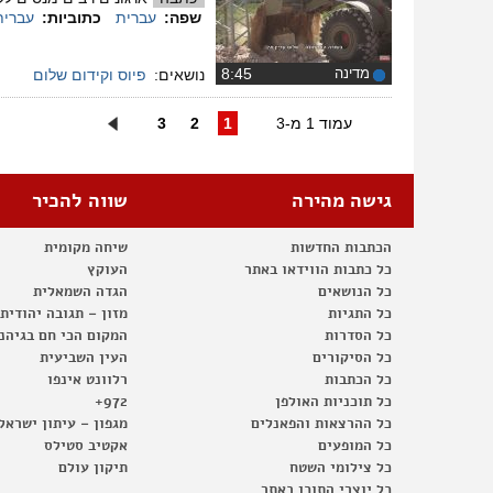
שפה:
עברית
כתוביות:
עברית
מדינה
‏8:45
נושאים:
פיוס וקידום שלום
עמוד 1 מ-3
1
2
3
גישה מהירה
שווה להכיר
הכתבות החדשות
שיחה מקומית
כל כתבות הווידאו באתר
העוקץ
כל הנושאים
הגדה השמאלית
כל התגיות
מזון – תגובה יהודית
כל הסדרות
המקום הכי חם בגיהנ
כל הסיקורים
העין השביעית
כל הכתבות
רלוונט אינפו
כל תוכניות האולפן
972+
כל ההרצאות והפאנלים
מגפון – עיתון ישראל
כל המופעים
אקטיב סטילס
כל צילומי השטח
תיקון עולם
כל יוצרי התוכן באתר