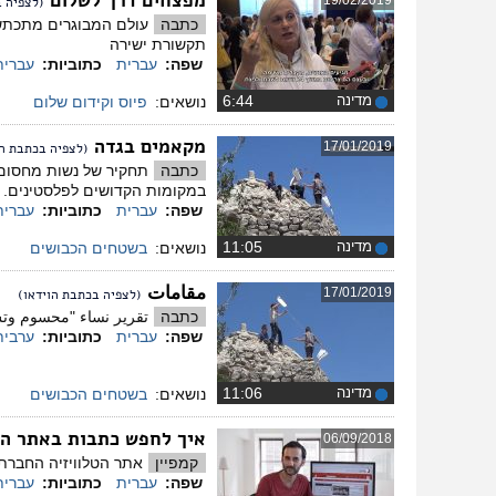
מפצחים דרך לשלום
19/02/2019
(לצפיה ב
כתבה
עולם המבוגרים מתכתשי
תקשורת ישירה
שפה:
עברית
כתוביות:
עברית
מדינה
‏6:44
נושאים:
פיוס וקידום שלום
מקאמים בגדה
17/01/2019
(לצפיה בכתבת הו
כתבה
תחקיר של נשות מחסום 
במקומות הקדושים לפלסטינים.
שפה:
עברית
כתוביות:
עברית
מדינה
‏11:05
נושאים:
בשטחים הכבושים
مقامات
17/01/2019
(לצפיה בכתבת הוידאו)
כתבה
تقرير نساء "محسوم وتش"
שפה:
עברית
כתוביות:
ערבית
מדינה
‏11:06
נושאים:
בשטחים הכבושים
איך לחפש כתבות באתר ה
06/09/2018
קמפיין
אתר הטלוויזיה החברתי
שפה:
עברית
כתוביות:
עברית