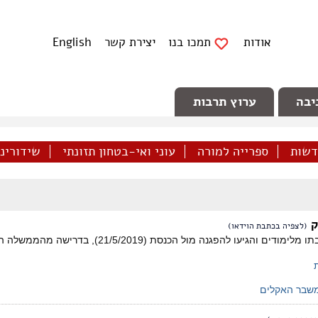
אודות
תמכו בנו
יצירת קשר
English
יבה
ערוץ תרבות
דשות
ספרייה למורה
עוני ואי-בטחון תזונתי
שידורינו 
ק
(לצפיה בכתבת הוידאו)
מאות בני ובנות נוער שבתו מלימודים והגיע
שבר האקלים