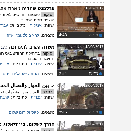
פרלמנט שוודיה מארח את
13/07/2017
סיקור
כשמונה חודשים לאחר ש
הנשים תחת המצור ​
שפה:
אנגלית
כתוביות:
עברי
מדינה
‏4:48
נושאים:
לחץ בינלאומי
עזה
משדה הקרב לתערוכה
15/06/2017
(לצפי
סיקור
התעשייה סביבו.
שפה:
עברית
כתוביות:
עברית
מדינה
‏2:54
נושאים:
מחאה ישראלית
יחסי 
ما بين الحوار والنضال الم
27/04/2017
כתבה
العديد من المنظّمات تح
שפה:
עברית
כתוביות:
ערבית
מדינה
‏8:45
נושאים:
פיוס וקידום שלום
הדרך לשלום: בין דיאלוג
09/04/2017
כתבה
ארגונים רבים מנסים לק