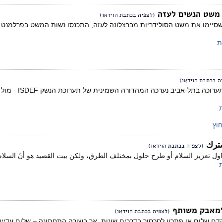
 משט הנשים לעזה
(לצפיה בכתבת הוידאו)
סיימו את משט הסולידריות מברצלונה לעזה, התכנסו נשות המשט בפרלמנט הש
ת
ה בכתבת הוידאו)
בתחילת החודש 
חוץ
شترك
(לצפיה בכתבת הוידאו)
اول تعزيز السلام أو طرح حلول بمختلف الطرق، ولكن بيت القصيد هو أنّ السلام ل
 למאבק משותף
(לצפיה בכתבת הוידאו)
דם שלום או פתרון לסכסוך בדרכים שונות, אך בשורה התחתונה – שלום עדיין 