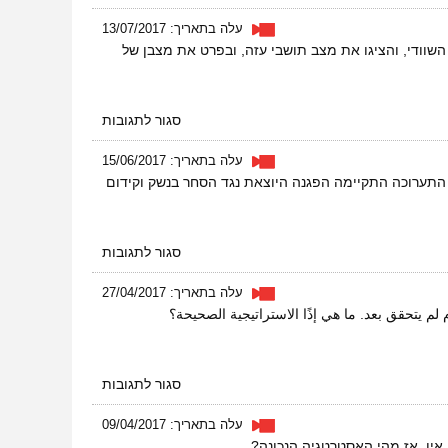
שפה
רשמית?
עלה בתאריך: 13/07/2017
לא
וודי, והציגו את מצב תושבי עזה, ובפרט את מצבן של
בתחבורה
הציבורית
על
סגור לתגובות
פרלמנט
שוודיה
עלה בתאריך: 15/06/2017
מארח
בגני התערוכה בתל-אביב נערכה המהדורה השמינית של תערוכת הנשק ISDEF - מול התערוכה התקיימה הפגנה היוצאת נגד הסחר בנשק וקידום
את
משט
הנשים
לעזה
על
סגור לתגובות
משדה
הקרב
עלה בתאריך: 27/04/2017
לתערוכה
م يتحقق بعد. ما هي إذًا الاستراتيجية الصحيحة؟
על
סגור לתגובות
ما
بين
עלה בתאריך: 09/04/2017
الحوار
אין. אז מהי האסטרטגיה הנכונה?