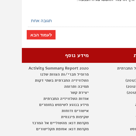
والنضال
المشترك
תגובה אחת
לעמוד הבא
מידע נוסף
ל החברתית
Activity Summary Report 2020
פרופיל חברי/ות הצוות שלנו
הטלוויזיה החברתית בשתי דקות
תמיכה ותרומה
יצירת קשר
אודות הטלוויזיה החברתית
מידע בנוגע לשימוש בחומרים
אישורים ודוחות
שקיפות פיננסית
מקדמת דנא: מהשוליים אל המרכז
וסט
מקדמת דנא: אסופת תקליטורים