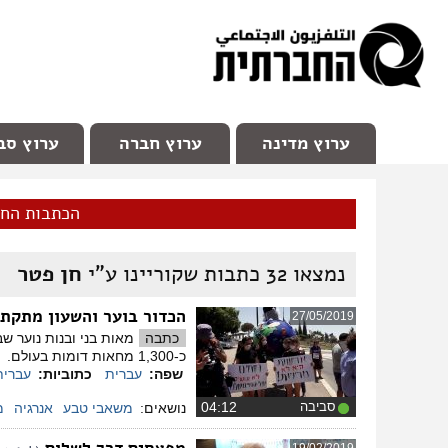
facebook
Youtube
Channel 98
ערוץ מדינה
ערוץ חברה
ערוץ סב
הכתבות הח
נמצאו
32
כתבות שקוריינו ע"י
חן פטר
הכדור בוער והשעון מתקת
27/05/2019
כתבה
כ-1,300 מחאות דומות בעולם.
שפה:
עברית
כתוביות:
עברית
סביבה
‏04:12
נושאים:
משאבי טבע
אנרגיה
מ