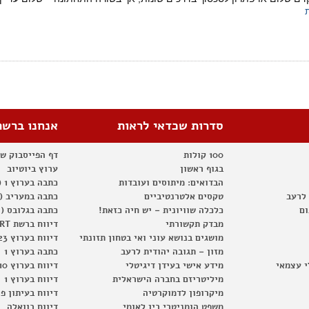
סדרות שכדאי לראות
אנחנו ברשת
100 קולות
דף הפייסבוק ש
בגוף ראשון
ערוץ ביוטיוב
הבדואים: מיתוסים ועובדות
כתבה בערוץ 1 (2012)
 לרעב
טקסים אלטרנטיביים
כתבה במעריב (2012)
ום
כלכלה שוויונית – יש חיה כזאת!
כתבה בגלובס (2012)
מבדק תקשורתי
דיווח ברשת RT
מושגים בנושא עוני ואי בטחון תזונתי
דיווח בערוץ 23
מזון – תגובה יהודית לרעב
כתבה בערוץ 1
י עצמאי
מידע אישי בעידן דיגיטלי
דיווח בערוץ 10
מיליטריזם בחברה הישראלית
דיווח בערוץ 1
מיקרופון לדמוקרטיה
דיווח בעיתון פ
משפט הומניטרי בין לאומי
דיווח בוואלה