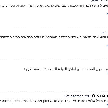
כתבת הוידאו)
ם לקראת הבחירות לכנסת ומבקשים להגיע לשלטון תוך דילוג על מסרים ברור
ידאו)
ווטש אחר מקאמים - בתי התפילה המוסלמים בגדה הכלואים בתוך התנחלויות
 حول المقامات, أي أماكن العبادة الاسلامية بالضفة الغربية.
חברתית?
(לצפיה בכתבת הוידאו)
ת מכיל אלפי כתבות. אז איך ניתן למצוא תוכן ממוקד באתר?​ סרטון הדרכה לג