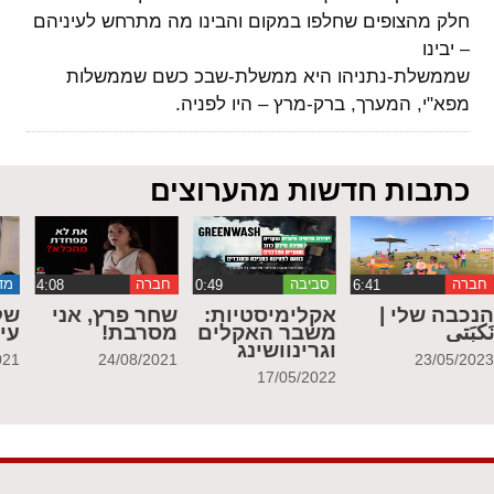
חלק מהצופים שחלפו במקום והבינו מה מתרחש לעיניהם
– יבינו
שממשלת-נתניהו היא ממשלת-שבכ כשם שממשלות
מפא"י, המערך, ברק-מרץ – היו לפניה.
כתבות חדשות מהערוצים
חברה
סביבה
חברה
מד
נכבה שלי |
אקלימיסטיות:
שחר פרץ, אני
של
َكبَتي
משבר האקלים
מסרבת!
עי
וגרינוושינג
021
24/08/2021
23/05/202
17/05/2022