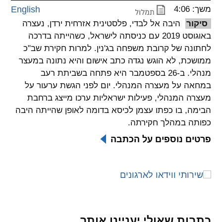
משך: 4:06
English
spellcheck
סיקור
היבה אל לבדי, פלסטינית אזרחית ירדן, נעצרה
גופן קריא
באוגוסט 2019 עם כניסתה לישראל, כשהייתה בדרכה
לחתונה של קרובת משפחה בג'נין. למרות חקירת שב"כ
ממושכת, לא הוגש נגדה כתב אישום והיא נתונה במעצר
ניגודיות צבעים
מנהלי. ב-26 בספטמבר היא פתחה בשביתת רעב
במחאה על מעצרה המנהלי. יום לפני הגשת ערעור על
brightness_low
brightness_high
ניגודיות בהירה
ניגודיות כהה
מעצרה המנהלי, פעילות ישראליות ערכו מייצג ברחבת
הבימה, בו כפתו עצמן לכיסא בדומה לאופן שהייתה היבה
כפותה במהלך חקירתה.
קישורים
פרטים נוספים על הכתבה
font_download
format_underlined
קו תחתי לקישורים
סימון קישורים
flag
cached
איפוס
השארת
כל
משוב
כתבות שאולי יעניינו אותך