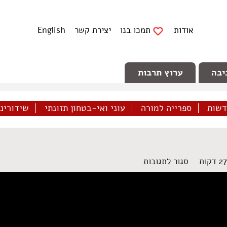
אודות
תמכו בנו
יצירת קשר
English
יבה
ערוץ תרבות
דשות
ספרייה למורה
עוני ואי-בטחון תזונתי
שידורינו 
על
סגור לתגובות
מגזין
28
–
יוני
2018