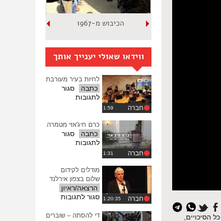
הכיבוש מ-1967
ווידאו שאולי יענייך אותך
לחיות בעיר מעורבת
כתבה
סגור
על
לתגובות
לחיות
חברה
בעיר
מעורבת
כרם חיג'אזי מטמרה
כתבה
סגור
על
לתגובות
כרם
חברה
חיג'אזי
מטמרה
מודלים לקידום
שלום בצפון אירלנד
הרצאה/ראיון
על
סגור לתגובות
חברה
איפוס
מודלים
כל
לקידום
די להסתה – שוברים
ל הסיכויים,