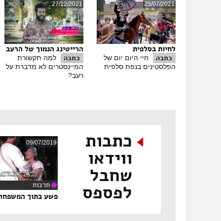
27/12/2021
25/07/2021
לחיות בסלפית
הרייטינג הנמוך של הרעב
כתבה
כתבה
חיי היום יום של
למה תקשורת
הפלסטינים בנפת סלפית
המיינסטרים לא מדברת על
רעב?
כתבות
09/07/2019
ווידאו
שחבל
תרבות
לפספס
‏1
פשע בתוך המשפחה