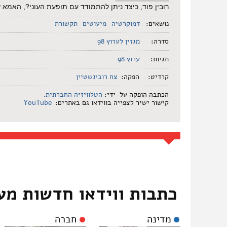
רובין פוד, כיצד ניתן להתמודד עם תופעת העוני?, האמ
נושאים:
דמוקרטיה
מיעוטים
תקשורת
סדרה:
מגזין לערוץ 98
תגיות:
ערוץ 98
קרדיט:
הפקה:
צח רובינשטיין
הכתבה הופקה על-ידי:
הטלוויזיה החברתית
.
קישור ישיר לצפייה בווידאו גם באתרים:
YouTube
כתבות ווידאו חדשות מע
מדינה
חברה