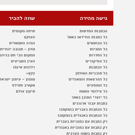
גישה מהירה
שווה להכיר
הכתבות החדשות
שיחה מקומית
כל כתבות הווידאו באתר
העוקץ
כל הנושאים
הגדה השמאלית
כל התגיות
מזון – תגובה יהודית
כל הסדרות
המקום הכי חם בגיהנ
כל הסיקורים
העין השביעית
כל הכתבות
רלוונט אינפו
כל תוכניות האולפן
972+
כל ההרצאות והפאנלים
מגפון – עיתון ישראל
כל המופעים
אקטיב סטילס
כל צילומי השטח
תיקון עולם
כל יוצרי התוכן באתר
כתבות עבור ארגונים
כל הכתבות בעברית בהפקתנו
כל הכתבות באנגלית בהפקתנו
רק כתבות עם כתוביות בעברית
רק כתבות עם כתוביות באנגלית
רק כתבות בשפה הערבית