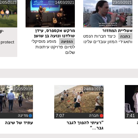
2/05/2023
14/03/2021
23/10/2021
אשליית המחזור
מרקש אקספרס, עידן
y-
טולדנו ונועה בן שושן
כתבה
כיצד חברות הנפט
הופעה
מופע מוסיקלי
ותאגידי המזון עובדים עלינו
 protect
לסיום פרויקט עיתונות
שלום
10/05/2019
24/03/2019
חברה
מדינה
7:4
‏7:07
‏2
"רציתי להפוך לגבר
עתיד של שיבה
גבר…"