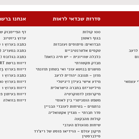
סדרות שכדאי לראות
אנחנו ברשת
100 קולות
דף הפייסבוק ש
בגוף ראשון
ערוץ ביוטיוב
הבדואים: מיתוסים ועובדות
כתבה בערוץ 1 (2012)
 לרעב
טקסים אלטרנטיביים
כתבה במעריב (2012)
ום
כלכלה שוויונית – יש חיה כזאת!
כתבה בגלובס (2012)
מבדק תקשורתי
דיווח ברשת RT
מושגים בנושא עוני ואי בטחון תזונתי
דיווח בערוץ 23
מזון – תגובה יהודית לרעב
כתבה בערוץ 1
י עצמאי
מידע אישי בעידן דיגיטלי
דיווח בערוץ 10
מיליטריזם בחברה הישראלית
דיווח בערוץ 1
מיקרופון לדמוקרטיה
דיווח בעיתון פ
משפט הומניטרי בין לאומי
דיווח בוואלה
נרתמים – בטיחות לעובדי הבניין
סדר חברתי – מגזין אקטואליה
קולות מהבקעה
שיחות מהעולם הערבי
תיקון עולם – הוידיאו פוסט של ריצ'רד
סילברסטין