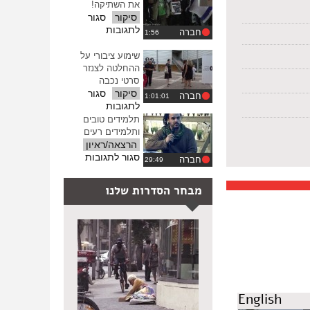
שלום
את השתיקה!
ההגדרות
בצפון
סיקור
סגור
אירלנד
על
לתגובות
חברה
די
להסתה
שימוע ציבורי על
–
ההחלטה לצנזר
שוברים
סרטי נכבה
את
סיקור
סגור
חברה
השתיקה!
על
לתגובות
שימוע
תלמידים טובים
ציבורי
ותלמידים רעים
על
הרצאה/ראיון
ההחלטה
על
סגור לתגובות
חברה
לצנזר
תלמידים
סרטי
טובים
מבחר הסדרות שלנו
נכבה
ותלמידים
רעים
English