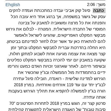
משך: 2:06
Ehglish
spellcheck
כתבה
סיגל קוק אביבי עבדה כמתכנתת ועמדה להקים
גופן קריא
עסק של גישור במשפחה, אך ברגע אחד היא עזבה הכל
והפנתה את כל מרצה ומשאביה למאבק על צביונה
המוסרי של החברה הישראלית. המטרה - לבלום את גירוש
ניגודיות צבעים
מבקשי המקלט האפריקאים, שהגיעו לישראל ולאפשר
להם להתארח כאן עד אשר יוכלו לחזור למדינתם בביטחון.
brightness_low
brightness_high
היא החלה בהדרכות עברית למבקשי המקלט ובתוך זמן
ניגודיות בהירה
ניגודיות כהה
קצר מצאה את עצמה מגיעה אחת לשבוע למתקן חולות,
שקועה במאבק יום יומי להכרה במבקשי המקלט כפליטים
ובשיפור חייהם. לאחר שארגוני זכויות האדם כמעט והרימו
קישורים
ידיים בהתמודדות מול הממשלה ובג"ץ שהכשיר את
font_download
format_underlined
הגירוש למדינה שלישית - רואנדה, הובילה סיגל עתירה
קו תחתי לקישורים
סימון קישורים
לבג"ץ יחד עם עוד 119 אזרחים ואזרחיות. במרץ 2018
הורה בג"ץ לממשלה להקפיא את תהליך הגירוש בעקבות
flag
cached
אותה עתירה.
איפוס
השארת
סרטון קצר זה, הוגש במרץ 2018 לתחרות הסרטונים "70
כל
משוב
סיבות טובות" של האגודה הישראלית לתקשורת קהילתית