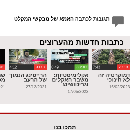
תגובות לכתבה האמא של מבקשי המקלט
כתבות חדשות מהערוצים
חברה
סביבה
חברה
חב
מוקרטיה זה
אקלימיסטיות:
הרייטינג הנמוך
שח
א חינוכי
משבר האקלים
של הרעב
מס
וגרינוושינג
021
27/12/2021
16/02/202
17/05/2022
תמכו בנו