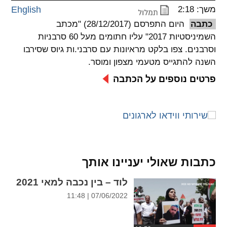
משך: 2:18
Ehglish
spellcheck
כתבה
היום התפרסם (28/12/2017) "מכתב
גופן קריא
השמיניסטיות 2017" עליו חתומים מעל 60 סרבניות
וסרבנים. צפו בלקט מראיונות עם סרבני.ות גיוס שסירבו
השנה להתגייס מטעמי מצפון ומוסר.
ניגודיות צבעים
פרטים נוספים על הכתבה
brightness_low
brightness_high
ניגודיות בהירה
ניגודיות כהה
קישורים
font_download
format_underlined
כתבות שאולי יעניינו אותך
קו תחתי לקישורים
סימון קישורים
לוד – בין נכבה למאי 2021
flag
cached
07/06/2022 | 11:48
איפוס
השארת
כל
משוב