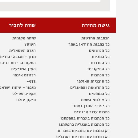
גישה מהירה
שווה להכיר
הכתבות החדשות
שיחה מקומית
כל כתבות הווידאו באתר
העוקץ
כל הנושאים
הגדה השמאלית
כל התגיות
מזון – תגובה יהודית
כל הסדרות
המקום הכי חם בגיהנ
כל הסיקורים
העין השביעית
כל הכתבות
רלוונט אינפו
כל תוכניות האולפן
972+
כל ההרצאות והפאנלים
מגפון – עיתון ישראל
כל המופעים
אקטיב סטילס
כל צילומי השטח
תיקון עולם
כל יוצרי התוכן באתר
כתבות עבור ארגונים
כל הכתבות בעברית בהפקתנו
כל הכתבות באנגלית בהפקתנו
רק כתבות עם כתוביות בעברית
רק כתבות עם כתוביות באנגלית