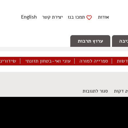
אודות
תמכו בנו
יצירת קשר
English
יבה
ערוץ תרבות
דשות
ספרייה למורה
עוני ואי-בטחון תזונתי
שידורינו 
על
סגור לתגובות
מגזין
39
–
נובמבר
2017