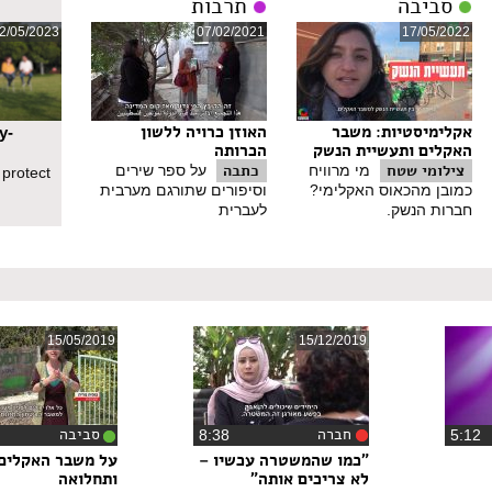
סביבה
תרבות
2/05/2023
07/02/2021
17/05/2022
אקלימיסטיות: משבר
האוזן כרויה ללשון
y-
האקלים ותעשיית הנשק
הכרותה
צילומי שטח
כתבה
מי מרוויח
על ספר שירים
 protect
כמובן מהכאוס האקלימי?
וסיפורים שתורגם מערבית
חברות הנשק.
לעברית
15/05/2019
15/12/2019
חברה
סביבה
5:1
‏8:38
"כמו שהמשטרה עכשיו –
על משבר האקלים,
לא צריכים אותה"
ותחלואה