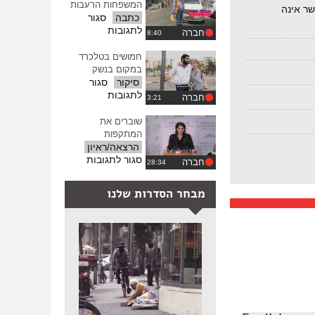
–
המשפחות הרעבות
שר אינה
ספטמבר
כתבה
סגור
2018
על
לתגובות
חברה
תקציב
המדינה
חמושים בטלכרד
נגד
במקום בנשק
המשפחות
סיקור
סגור
הרעבות
על
לתגובות
חברה
חמושים
בטלכרד
שוברים את
במקום
המתקפות
בנשק
הרצאה/ראיון
על
סגור לתגובות
חברה
שוברים
את
מבחר הסדרות שלנו
המתקפות