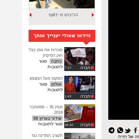
הכיבוש מ-1967
ווידאו שאולי יענייך אותך
מוכרות את גופן בצל
חוק הפיקדון
כתבה
סגור
על
לתגובות
חברה
מוכרות
את
הסקופ מעל המצפון
גופן
אולפן
סגור
בצל
על
לתגובות
חוק
הסקופ
חברה
הפיקדון
מעל
המצפון
מגזין 36 – ספטמבר
2018
שידור בערוץ 98
על
סגור לתגובות
חברה
מגזין
36
תקציב המדינה נגד
היווצרותה של חזית