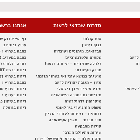
סדרות שכדאי לראות
אנחנו ברשת
100 קולות
דף הפייסבוק ש
בגוף ראשון
ערוץ ביוטיוב
הבדואים: מיתוסים ועובדות
כתבה בערוץ 1 (2012)
 לרעב
טקסים אלטרנטיביים
כתבה במעריב (2012)
ום
כלכלה שוויונית – יש חיה כזאת!
כתבה בגלובס (2012)
מבדק תקשורתי
דיווח ברשת RT
מושגים בנושא עוני ואי בטחון תזונתי
דיווח בערוץ 23
מזון – תגובה יהודית לרעב
כתבה בערוץ 1
י עצמאי
מידע אישי בעידן דיגיטלי
דיווח בערוץ 10
מיליטריזם בחברה הישראלית
דיווח בערוץ 1
מיקרופון לדמוקרטיה
דיווח בעיתון פ
משפט הומניטרי בין לאומי
דיווח בוואלה
נרתמים – בטיחות לעובדי הבניין
סדר חברתי – מגזין אקטואליה
קולות מהבקעה
שיחות מהעולם הערבי
תיקון עולם – הוידיאו פוסט של ריצ'רד