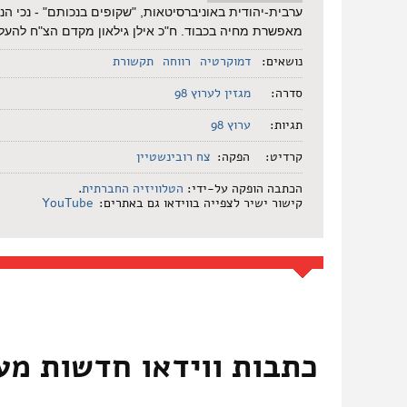
ערבית-יהודית באוניברסיטאות, "שקופים בנכותם" - נכי הנ
מאפשרת מחיה בכבוד. ח"כ אילן גילאון מקדם הצ"ח להעל
נושאים:
דמוקרטיה
רווחה
תקשורת
סדרה:
מגזין לערוץ 98
תגיות:
ערוץ 98
קרדיט:
הפקה:
צח רובינשטיין
הכתבה הופקה על-ידי:
הטלוויזיה החברתית
.
קישור ישיר לצפייה בווידאו גם באתרים:
YouTube
כתבות ווידאו חדשות מע