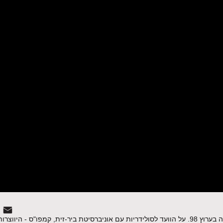
מגזין המשודר בחודש נובמבר בטלוויזיה בערוץ 98. על הוועד לסולידריות עם אוניברסיטת ביר-זית, קמפו"ס - 