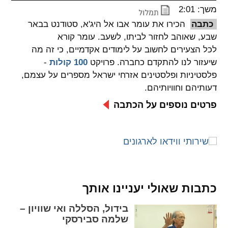
משך: 2:01
spellcheck
כתבה
הכירו את עומר אבו אל היג'א, סטודנט בבאר
גופן קריא
שבע, שאוהב לחזור לביתו, לשעב. עומר קורא
לכל הצעירים לחשוב על לימודים אקדמיים, כי זה מה
שיעזור לנו להתקדם כחברה. פרויקט
100 קולות
-
ניגודיות צבעים
פלסטיניות ופלסטינים אזרחי ישראל מספרים על עצמם,
דעותיהם וחוויותיהם.
brightness_low
brightness_high
ניגודיות בהירה
ניגודיות כהה
פרטים נוספים על הכתבה
קישורים
font_download
format_underlined
קו תחתי לקישורים
סימון קישורים
כתבות שאולי יעניינו אותך
flag
cached
בידול, הסללה ואי שוויון –
איפוס
השארת
שלמה סבירסקי
כל
משוב