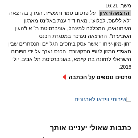
משך: 16:21
spellcheck
הרצאה/ראיון
על פרסום סמוי ותעשיית המזון, בהרצאה
גופן קריא
"לא ללעוס, לבלוע", מאת ד"ר ענת באלינט מארגון
העיתונאים, המכללה למינהל, אוניברסיטת ת״א ו"העין
השביעית". ההרצאה נערכה במסגרת הכנס
ניגודיות צבעים
"הון-מזון-עיתון" אשר עסק ביחסים הגלויים והנסתרים שבין
תאגידי המזון לגופי התקשורת. הכנס נערך על ידי הפורום
brightness_low
brightness_high
הישראלי לתזונה בת קיימא, באוניברסיטת תל אביב, יולי
ניגודיות בהירה
ניגודיות כהה
2016.
פרטים נוספים על הכתבה
קישורים
font_download
format_underlined
קו תחתי לקישורים
סימון קישורים
flag
cached
כתבות שאולי יעניינו אותך
איפוס
השארת
כל
משוב