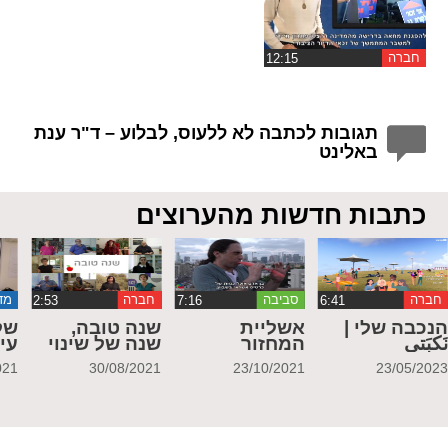
חברה
תגובות לכתבה לא ללעוס, לבלוע – ד"ר ענת
באלינט
כתבות חדשות מהערוצים
חברה
סביבה
חברה
מד
נכבה שלי |
אשליית
שנה טובה,
של
َكبَتي
המחזור
שנה של שינוי
עי
021
30/08/2021
23/10/2021
23/05/202