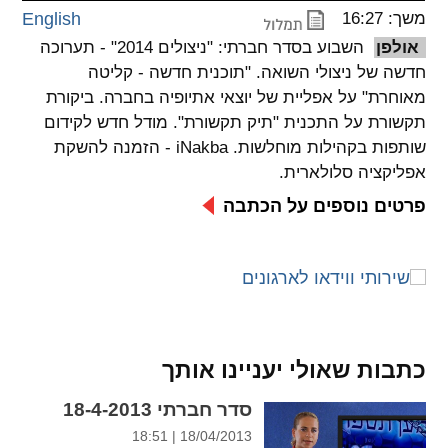
משך: 16:27
English
spellcheck
אולפן
השבוע בסדר חברתי: "ניצולים 2014" - תערוכה
גופן קריא
חדשה של ניצולי השואה. "תוכנית חדשה - קליטה
מאוחרת" על אפליית של יוצאי אתיופיה בחברה. ביקורת
תקשורת על התכנית "תיק תקשורת". מודל חדש לקידום
ניגודיות צבעים
שותפות בקהילות מוחלשות. iNakba - הזמנה להשקת
אפליקציה סלולארית.
brightness_low
brightness_high
ניגודיות בהירה
ניגודיות כהה
פרטים נוספים על הכתבה
קישורים
font_download
format_underlined
קו תחתי לקישורים
סימון קישורים
כתבות שאולי יעניינו אותך
flag
cached
סדר חברתי 18-4-2013
איפוס
השארת
כל
משוב
18/04/2013 | 18:51