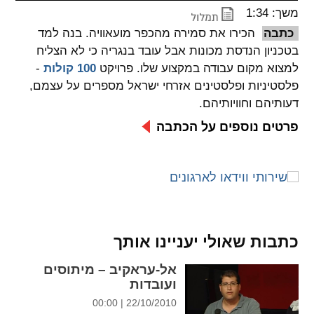
משך: 1:34
spellcheck
כתבה
הכירו את סמירה מהכפר מועאוויה. בנה למד
גופן קריא
בטכניון הנדסת מכונות אבל עובד בנגריה כי לא הצליח
למצוא מקום עבודה במקצוע שלו. פרויקט
100 קולות
-
פלסטיניות ופלסטינים אזרחי ישראל מספרים על עצמם,
ניגודיות צבעים
דעותיהם וחוויותיהם.
brightness_low
brightness_high
פרטים נוספים על הכתבה
ניגודיות בהירה
ניגודיות כהה
קישורים
font_download
format_underlined
קו תחתי לקישורים
סימון קישורים
כתבות שאולי יעניינו אותך
flag
cached
אל-עראקיב – מיתוסים
ועובדות
איפוס
השארת
22/10/2010 | 00:00
כל
משוב