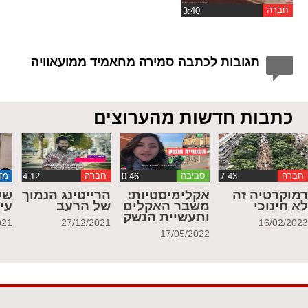
חברה
תגובות לכתבה סמירה מחאמיד ממועאוויה
כתבות חדשות מהערוצים
חברה
סביבה
חברה
מד
מוקרטיה זה
אקלימיסטיות:
הרייטינג הנמוך
של
א חינוכי
משבר האקלים
של הרעב
עי
ותעשיית הנשק
021
27/12/2021
16/02/202
17/05/2022