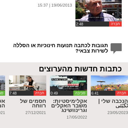
19/06/2013 | 15:37
חברה
תגובות לכתבה תנועות חינוכיות או הסללה
לשירות צבאי?
כתבות חדשות מהערוצים
חברה
סביבה
חברה
סב
נכבה שלי |
אקלימיסטיות:
חסמים של
אש
َكبَتي
משבר האקלים
רווחה
המ
וגרינוושינג
021
27/12/2021
23/05/202
17/05/2022