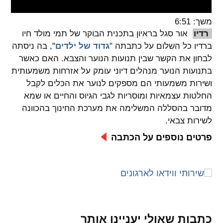
spellcheck
משך: 6:51
גופן קריא
רדיו
אור סגל בראיון בתכנית הבוקר של תמי מולד חיו
ברדיו כל השלום על כתבתה "
גדוד של ילדים
", בה ניסתה
לבחון את הקשר שבין תנועות הנוער והצבא. האם כאשר
ניגודיות צבעים
בתנועות הנוער מנהלים דיוני עומק על אזרחות משמעותית
ושירות משמעותי הם מספקים לנוער את הכלים לקבל
brightness_low
brightness_high
החלטות עצמאיות ומוסריות לגבי הגיוס והחיים או שמא
ניגודיות בהירה
ניגודיות כהה
מדובר בהסללה המשלימה את מערכת החינוך בהכוונה
לשירות צבאי.
קישורים
פרטים נוספים על הכתבה
font_download
format_underlined
קו תחתי לקישורים
סימון קישורים
flag
cached
איפוס
השארת
כל
משוב
כתבות שאולי יעניינו אותך