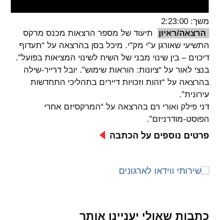
spellcheck
משך: 2:23:00
גופן קריא
הרצאה/ראיון
תיעוד של מספר הרצאות מכנס מרקס
התשיעי שאורגן ע"י מק"י. מיכל בסן בהרצאה על “תעדוף
דיכוים – בין שינוי מבני של השיח לשינוי המציאות בפועל”.
ניגודיות צבעים
בנצי לאור על “ציונות: הוראות שימוש”. יובל דרייר-שילה
בהרצאה על “זהות וזכויות דיירים בתהליכי התחדשות
brightness_low
brightness_high
עירונית”.
ניגודיות בהירה
ניגודיות כהה
דני פילק ואורי רם בהרצאה על “המרקסיזם אחרי
הפוסט-מודרניזם”.
קישורים
פרטים נוספים על הכתבה
font_download
format_underlined
קו תחתי לקישורים
סימון קישורים
flag
cached
איפוס
השארת
כל
משוב
כתבות שאולי יעניינו אותך