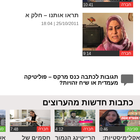
חברה
תראו אותנו – חלק א
25/10/2011 | 18:04
חברה
תגובות לכתבה כנס מרקס – פוליטיקה
מעמדית או שיח זהויות?
כתבות חדשות מהערוצים
סביבה
חברה
חברה
סב
קלימיסטיות:
הרייטינג הנמוך
חסמים של
אש