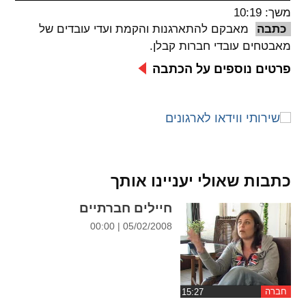
משך: 10:19
spellcheck
כתבה
מאבקם להתארגנות והקמת ועדי עובדים של
גופן קריא
מאבטחים עובדי חברות קבלן.
פרטים נוספים על הכתבה
ניגודיות צבעים
brightness_low
brightness_high
ניגודיות בהירה
ניגודיות כהה
כתבות שאולי יעניינו אותך
קישורים
חיילים חברתיים
font_download
format_underlined
05/02/2008 | 00:00
קו תחתי לקישורים
סימון קישורים
flag
cached
איפוס
השארת
חברה
כל
משוב