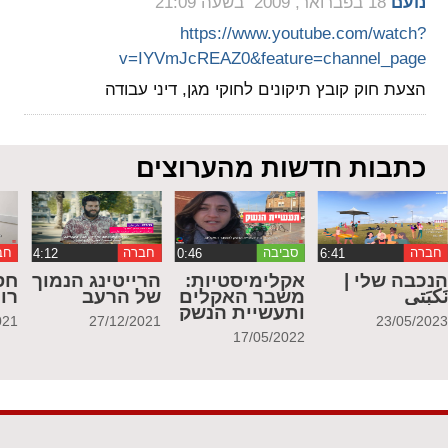
‏
נועם
18 בפברואר, 2009 בשעה 21:09
https://www.youtube.com/watch?
v=IYVmJcREAZ0&feature=channel_page
הצעת חוק קובץ תיקונים לחוקי מגן, דיני עבודה
כתבות חדשות מהערוצים
חברה
סביבה
חברה
חב
נכבה שלי |
אקלימיסטיות:
הרייטינג הנמוך
חס
َكبَتي
משבר האקלים
של הרעב
רו
ותעשיית הנשק
021
27/12/2021
23/05/202
17/05/2022