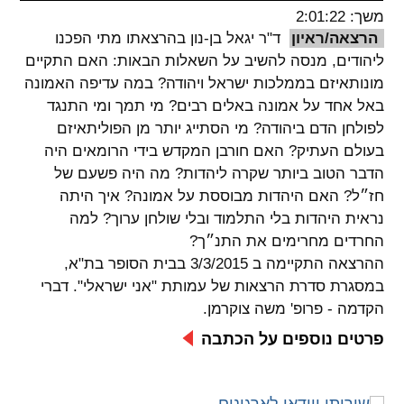
משך: 2:01:22
spellcheck
הרצאה/ראיון
ד"ר יגאל בן-נון בהרצאתו מתי הפכנו
גופן קריא
ליהודים, מנסה להשיב על השאלות הבאות: האם התקיים
מונותאיזם בממלכות ישראל ויהודה? במה עדיפה האמונה
באל אחד על אמונה באלים רבים? מי תמך ומי התנגד
ניגודיות צבעים
לפולחן הדם ביהודה? מי הסתייג יותר מן הפוליתאיזם
בעולם העתיק? האם חורבן המקדש בידי הרומאים היה
brightness_low
brightness_high
הדבר הטוב ביותר שקרה ליהדות? מה היה פשעם של
ניגודיות בהירה
ניגודיות כהה
חז״ל? האם היהדות מבוססת על אמונה? איך היתה
נראית היהדות בלי התלמוד ובלי שולחן ערוך? למה
החרדים מחרימים את התנ״ך?
קישורים
ההרצאה התקיימה ב 3/3/2015 בבית הסופר בת"א,
font_download
format_underlined
במסגרת סדרת הרצאות של עמותת "אני ישראלי". דברי
קו תחתי לקישורים
סימון קישורים
הקדמה - פרופ' משה צוקרמן.
פרטים נוספים על הכתבה
flag
cached
איפוס
השארת
כל
משוב