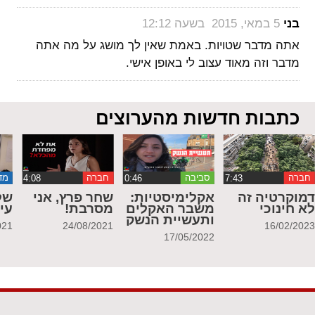
‏
בני
5 במאי, 2015 בשעה 12:12
אתה מדבר שטויות. באמת שאין לך מושג על מה אתה
מדבר וזה מאוד עצוב לי באופן אישי.
כתבות חדשות מהערוצים
חברה
סביבה
חברה
מד
מוקרטיה זה
אקלימיסטיות:
שחר פרץ, אני
של
א חינוכי
משבר האקלים
מסרבת!
עי
ותעשיית הנשק
021
24/08/2021
16/02/202
17/05/2022