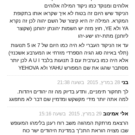
אלוהים ומנוקד כמו ניקוד המילה אלוהים
הניקוד שיש היום זה בטוח לא איך שקראו אותו בתקופת
המקרא. המילה יה היא קיצור של השם יהוה לכן זה נקרא
YA ולא YE, חוץ מזה יש השמות יהונתן יהוחנן (שקוצר
ליוחנן) מתת-יהו ישע-יהו
עד אז הניקוד העברי לא היה כמו היום של 7 או 5 תנועות
(תלוי באיזה סוג הגיה הספרדי מזרחי או המערבע אשכנזי)
אלא היה כמו בערבית עם 3 תנועות בלבד A U I לכן יותר
מסתבר שהגו את שם המפורש YAHU ולא YEHOVA
‏
בני
28 במרץ, 2015 בשעה 21:38
לך תחקור תימניים, ותדע בדיוק מה זה יהודים ויהדות.
למה אתה יותר מידי מקשקש ומדמיין שם דבר לא מתפוגג
‏
אלי אמינוב
29 במרץ, 2015 בשעה 15:16
הרצאמ מרתקת המהווה משב רוח רענן בלימהו המעופש
שבו מצויה הוראת התנ"ך במדינת היהודים ישר כוח