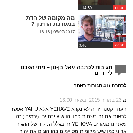
חברה
מה מקומה של הדת
במערכת החינוך?
05/07/2017 | 16:18
חברה
תגובות לכתבה יגאל בן-נון – מתי הפכנו
ליהודים
לכתבה זו 4 תגובות באתר
‏
מ
23 במרץ, 2015 בשעה 13:00
הערה קטנה יהוה לא נקרא YEHAVE אלא YAHU אפשר
לראות את זה בשמות כמו יהו-שוע ירם-יהו (ירמיהו) זה
שאנחנו מנקדים YEHOVA זה בגלל הניקוד של ההגיה
אדוני כמו שיש מקומות מסויימים בהן הוגים את יהוה