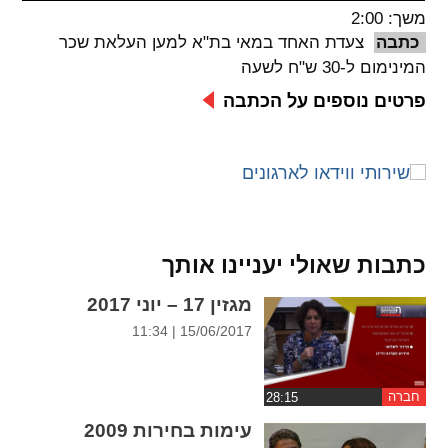
משך: 2:00
spellcheck
כתבה
צעדת האחד במאי בת"א למען העלאת שכר
גופן קריא
המינימום ל-30 ש"ח לשעה
פרטים נוספים על הכתבה
ניגודיות צבעים
brightness_low
brightness_high
ניגודיות בהירה
ניגודיות כהה
כתבות שאולי יעניינו אותך
קישורים
מגזין 17 – יוני 2017
font_download
format_underlined
15/06/2017 | 11:34
קו תחתי לקישורים
סימון קישורים
flag
cached
חברה
איפוס
השארת
עימות בחירות 2009
כל
משוב