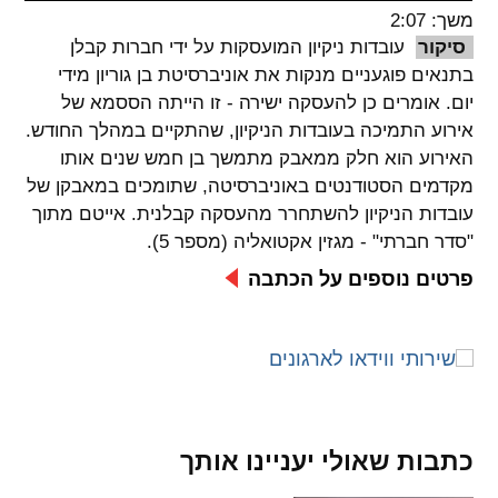
משך: 2:07
spellcheck
סיקור
עובדות ניקיון המועסקות על ידי חברות קבלן
גופן קריא
בתנאים פוגעניים מנקות את אוניברסיטת בן גוריון מידי
יום. אומרים כן להעסקה ישירה - זו הייתה הססמא של
אירוע התמיכה בעובדות הניקיון, שהתקיים במהלך החודש.
ניגודיות צבעים
האירוע הוא חלק ממאבק מתמשך בן חמש שנים אותו
מקדמים הסטודנטים באוניברסיטה, שתומכים במאבקן של
brightness_low
brightness_high
עובדות הניקיון להשתחרר מהעסקה קבלנית. אייטם מתוך
ניגודיות בהירה
ניגודיות כהה
"סדר חברתי" - מגזין אקטואליה (מספר 5).
פרטים נוספים על הכתבה
קישורים
font_download
format_underlined
קו תחתי לקישורים
סימון קישורים
flag
cached
כתבות שאולי יעניינו אותך
איפוס
השארת
כל
משוב