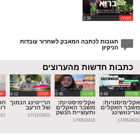
חברה
תגובות לכתבה המאבק לשחרור עובדות
הניקיון
כתבות חדשות מהערוצים
סביבה
סביבה
חברה
חב
קלימיסטיות:
אקלימיסטיות:
הרייטינג הנמוך
חס
שבר האקלים
משבר האקלים
של הרעב
רו
גרינוושינג
ותעשיית הנשק
021
27/12/2021
17/05/2022
17/05/202