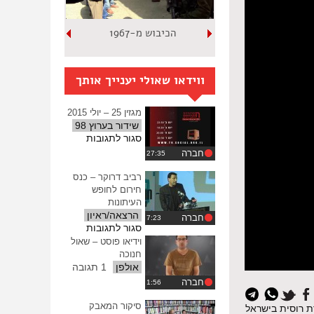
הכיבוש מ-1967
ווידאו שאולי יענייך אותך
מגזין 25 – יולי 2015
שידור בערוץ 98
על
סגור לתגובות
מגזין
חברה
25
–
רביב דרוקר – כנס
יולי
חירום לחופש
2015
העיתונות
הרצאה/ראיון
חברה
על
סגור לתגובות
רביב
וידיאו פוסט – שאול
דרוקר
חנוכה
–
אולפן
1 תגובה
כנס
חברה
חירום
לחופש
סיקור המאבק
רת רוסית בישראל