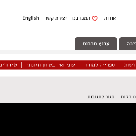
אודות
תמכו בנו
יצירת קשר
English
יבה
ערוץ תרבות
דשות
ספרייה למורה
עוני ואי-בטחון תזונתי
שידורינו 
על
סגור לתגובות
דיון
על
תקשורת
ברוסית