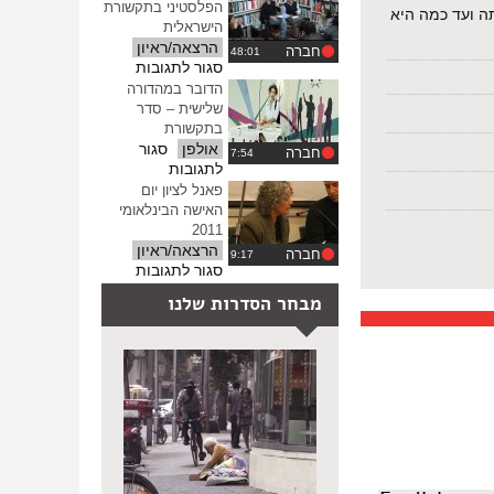
העיתונות
הפלסטיני בתקשורת
ה ועד כמה היא
הישראלית
הרצאה/ראיון
חברה
על
סגור לתגובות
סיקור
הדובר במהדורה
המאבק
שלישית – סדר
הפלסטיני
בתקשורת
בתקשורת
אולפן
סגור
חברה
הישראלית
על
לתגובות
הדובר
פאנל לציון יום
במהדורה
האישה הבינלאומי
שלישית
2011
–
הרצאה/ראיון
חברה
סדר
על
סגור לתגובות
בתקשורת
פאנל
מבחר הסדרות שלנו
לציון
יום
האישה
הבינלאומי
2011