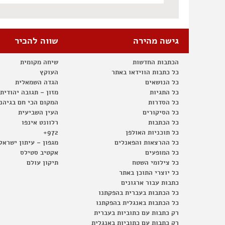
גישה מהירה
שווה להכיר
הכתבות החדשות
שיחה מקומית
כל כתבות הווידאו באתר
העוקץ
כל הנושאים
הגדה השמאלית
כל התגיות
מזון – תגובה יהודית
כל הסדרות
המקום הכי חם בגיהנ
כל הסיקורים
העין השביעית
כל הכתבות
רלוונט אינפו
כל תוכניות האולפן
972+
כל ההרצאות והפאנלים
מגפון – עיתון ישראל
כל המופעים
אקטיב סטילס
כל צילומי השטח
תיקון עולם
כל יוצרי התוכן באתר
כתבות עבור ארגונים
כל הכתבות בעברית בהפקתנו
כל הכתבות באנגלית בהפקתנו
רק כתבות עם כתוביות בעברית
רק כתבות עם כתוביות באנגלית