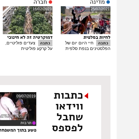
מדינה
חברה
16/02/2023
25/07/2021
לחיות בסלפית
דמוקרטיה זה לא חינוכי
כתבה
כתבה
חיי היום יום של
צעדים פוליטיים,
הפלסטינים בנפת סלפית
על קרקע פוליטית
כתבות
09/07/2019
ווידאו
שחבל
תרבות
לפספס
‏1
פשע בתוך המשפחה