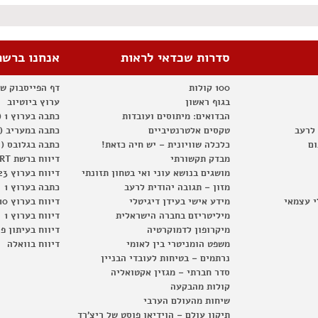
סדרות שכדאי לראות
אנחנו ברשת
100 קולות
דף הפייסבוק ש
בגוף ראשון
ערוץ ביוטיוב
הבדואים: מיתוסים ועובדות
כתבה בערוץ 1 (2012)
 לרעב
טקסים אלטרנטיביים
כתבה במעריב (2012)
ום
כלכלה שוויונית – יש חיה כזאת!
כתבה בגלובס (2012)
מבדק תקשורתי
דיווח ברשת RT
מושגים בנושא עוני ואי בטחון תזונתי
דיווח בערוץ 23
מזון – תגובה יהודית לרעב
כתבה בערוץ 1
י עצמאי
מידע אישי בעידן דיגיטלי
דיווח בערוץ 10
מיליטריזם בחברה הישראלית
דיווח בערוץ 1
מיקרופון לדמוקרטיה
דיווח בעיתון פ
משפט הומניטרי בין לאומי
דיווח בוואלה
נרתמים – בטיחות לעובדי הבניין
סדר חברתי – מגזין אקטואליה
קולות מהבקעה
שיחות מהעולם הערבי
תיקון עולם – הוידיאו פוסט של ריצ'רד