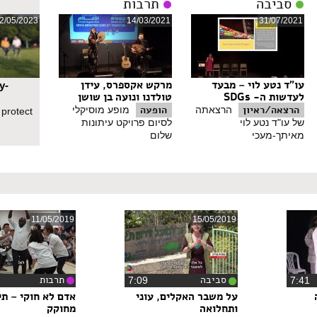
סביבה
תרבות
2/05/2023
14/03/2021
31/07/2021
עו"ד נטע לוי – מבעד
מרקש אקספרס, עידן
y-
לעדשות ה- SDGs
טולדנו ונועה בן שושן
הרצאה/ראיון
הופעה
הרצאתה
מופע מוסיקלי
 protect
של עו"ד נטע לוי
לסיום פרויקט עיתונות
מאיתך-מעכי
שלום
11/05/2019
15/05/2019
סביבה
תרבות
7:4
‏7:09
על משבר האקלים, עוני
אדם לא חוקי – תי
ותחלואה
מחוקק