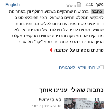
משך: 2:10
English
spellcheck
כתבה
ברב שיח שהתקיים בשבוע החולף ודן בפתרונות
גופן קריא
למבקשי המקלט החיים בישראל, הציג הפובליציסט בן
דרור ימיני גישה מפתיעה ביחס לקליטתם. הפתרונות
שהוצעו מנסים לכפר על חידלונה של המדינה, אך לא
ניגודיות צבעים
מדביקים את המצוקה והרדיפה שחווים מבקשי המקלט.
הדיון התקיים במרכז התרבותי רוחני "יקר" תל אביב.
brightness_low
brightness_high
ניגודיות בהירה
ניגודיות כהה
פרטים נוספים על הכתבה
קישורים
font_download
format_underlined
קו תחתי לקישורים
סימון קישורים
כתבות שאולי יעניינו אותך
flag
cached
לא לגירוש!
איפוס
השארת
כל
משוב
08/02/2018 | 10:17