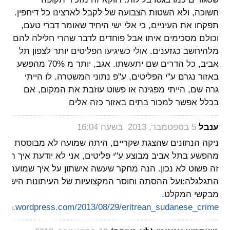
חשוכה, ולא השטות הצבועה של לקבל לארצינו כל דיחפין.
תפקחו את העיניים, כי אלי ישי היחיד שאומר דברי טעם,
וכולם מסכימים איתו אבל פוחדים לדבר שהרי חלילה להם
מלהיחשב כגזענים. אולי כשיגיעו הפליטים יותר לצפון תל
אביב, כל הדרים שם יתעשתו. אגב, יותר מ 70% מהפשע
באזור נגרם ע"י הפליטים, ע"פ נתוני המשטרה. לו הייתי
גרה שם, הייתי מפגינה או פשוט עוזבת את המקום, אם
בכלל אפשר למכור בתים באזור כזה אלים
‏
ענבל
5 בספטמבר, 2013 בשעה 16:04
זה
התגלגלה:ועל ההסתה וחוסר המקצועיות של העיתונות הישראל
מבקשי המקלט.
shton.wordpress.com/2013/08/29/eritrean_sudanese_crime/