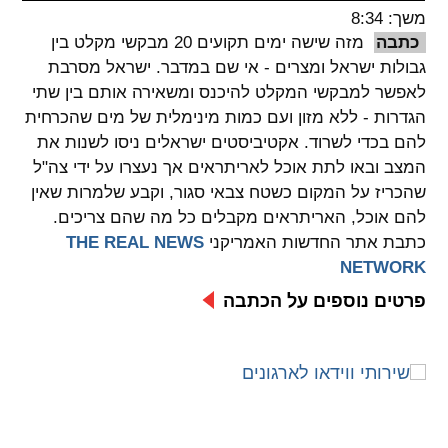
משך: 8:34
spellcheck
כתבה
מזה שישה ימים תקועים 20 מבקשי מקלט בין
גופן קריא
גבולות ישראל ומצרים - אי שם במדבר. ישראל מסרבת
לאפשר למבקשי המקלט להיכנס ומשאירה אותם בין שתי
הגדרות - ללא מזון ועם כמות מינימלית של מים שהכרחית
ניגודיות צבעים
להם בכדי לשרוד. אקטיביסטים ישראלים ניסו לשנות את
המצב ובאו לתת אוכל לאריתראים אך נעצרו על ידי צה"ל
brightness_low
brightness_high
שהכריז על המקום כשטח צבאי סגור, וקבע שלמרות שאין
ניגודיות בהירה
ניגודיות כהה
להם אוכל, האריתראים מקבלים כל מה שהם צריכים.
כתבת אתר החדשות האמריקני
THE REAL NEWS
NETWORK
קישורים
פרטים נוספים על הכתבה
font_download
format_underlined
קו תחתי לקישורים
סימון קישורים
flag
cached
איפוס
השארת
כל
משוב