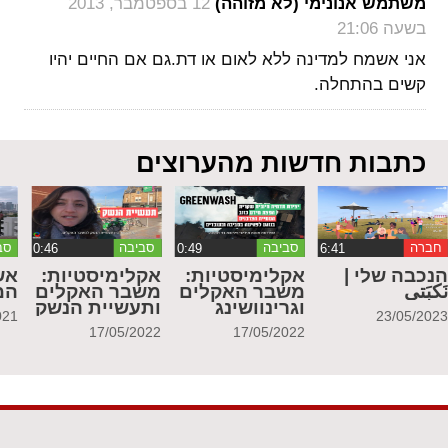
‏
משתמש אנונימי (לא מזוהה)
12 בספטמבר, 2013
בשעה 21:06
אני אשמח למדינה ללא לאום או דת.גם אם החיים יהיו
קשים בהתחלה.
כתבות חדשות מהערוצים
חברה
סביבה
סביבה
סב
נכבה שלי |
אקלימיסטיות:
אקלימיסטיות:
אש
َكبَتي
משבר האקלים
משבר האקלים
המ
וגרינוושינג
ותעשיית הנשק
021
23/05/202
17/05/2022
17/05/2022