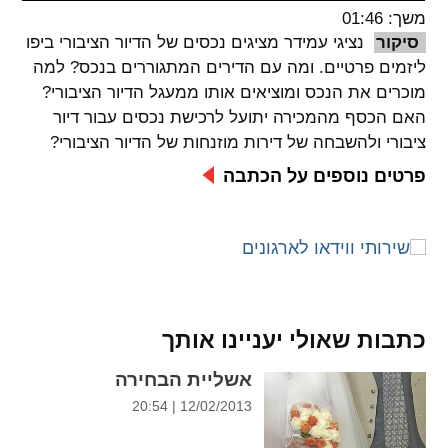
משך: 01:46
spellcheck
סיקור
נציגי עמידר מציגים נכסים של הדיור הציבורי ביפו
גופן קריא
ליזמים פרטיים. ומה עם הדירים המתגוררים בנכס? למה
מוכרים את הנכס ומוציאים אותו ממעגל הדיור הציבורי?
האם הכסף מהמכירה יתועל לרכישת נכסים עבור דיור
ניגודיות צבעים
ציבורי ולהשבחה של דירות מוזנחות של הדיור הציבורי?
brightness_low
brightness_high
פרטים נוספים על הכתבה
ניגודיות בהירה
ניגודיות כהה
קישורים
font_download
format_underlined
כתבות שאולי יעניינו אותך
קו תחתי לקישורים
סימון קישורים
אשליית הבחירה
flag
cached
12/02/2013 | 20:54
איפוס
השארת
כל
משוב