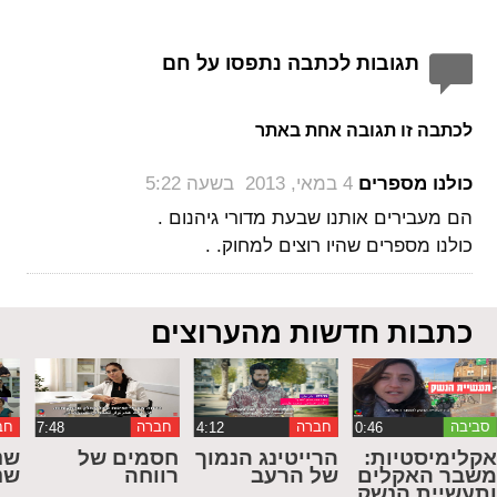
תגובות לכתבה נתפסו על חם
לכתבה זו תגובה אחת באתר
‏
כולנו מספרים
4 במאי, 2013 בשעה 5:22
הם מעבירים אותנו שבעת מדורי גיהנום .
כולנו מספרים שהיו רוצים למחוק. .
כתבות חדשות מהערוצים
סביבה
חברה
חברה
חב
קלימיסטיות:
הרייטינג הנמוך
חסמים של
שנ
שבר האקלים
של הרעב
רווחה
שנ
תעשיית הנשק