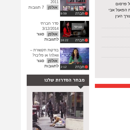
–
2011
ל פרסום
אפריל
אולפן
7 תגובות
ת הפאנל אבי
2017
חברה
רך העין
סדר חברתי
3/12/2014
אולפן
סגור
על
לתגובות
חברה
סדר
חברתי
בודקות תקשורת –
3/12/2014
וואלה! או פליבוי?
אולפן
סגור
על
לתגובות
חברה
בודקות
תקשורת
מבחר הסדרות שלנו
–
וואלה!
או
פליבוי?