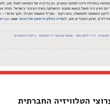
חאה בתחילת דרכה לסחוף המונים, והן בדיכויה של המחאה לאחר מכן. לרג
 יום העיון היה פאנל בנושא מנגנוני ההשתקה בשיח הציבורי בישראל. הנחה א
 ליועץ המשפטי לממשלה, בועז רקוץ' - מנכ"ל המשמר חברתי, חנוך מרמרי – עו
שפה:
עברית
 דע"ם ,ארגון העובדים מען.
לצפייה בחלק הראשון של הכנס
 תקשורת
דידי לחמן מסר
אסמא אגבארייה זחאלקה
ביקורת תקשורת
רוצי הטלוויזיה החברתית