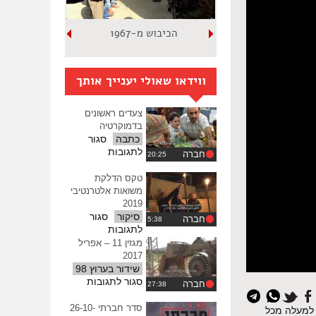
הכיבוש מ-1967
ווידאו שאולי יענייך אותך
צעדים ראשונים
בדמוקרטיה
כתבה
סגור
על
לתגובות
חברה
צעדים
ראשונים
טקס הדלקת
בדמוקרטיה
משואות אלטרנטיבי
2019
סיקור
סגור
חברה
על
לתגובות
טקס
מגזין 11 – אפריל
הדלקת
2017
משואות
שידור בערוץ 98
אלטרנטיבי
על
סגור לתגובות
חברה
2019
מגזין
11
סדר חברתי 26-10-
למעלה מכל