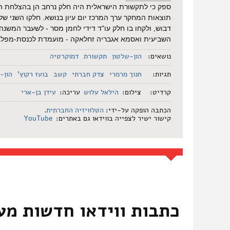
ספק כי לתקשורת הישראלית היה חלק נרחב הן בהצלחת המ
תוצאות המחקר ערך המרכז יום עיון בנושא. חלקו השני של
דבוש, ולקחו בו חלק עו"ד דידי לחמן מסר - לשעבר המשנה
השביעית ואסמא אגבריה זחלאקה - מועמדת לכנסת-מפלגת
נושאים:
הון-שלטון
תקשורת
דמוקרטיה
תגיות:
חנוך מרמרי
צדק חברתי
קשב
בועז רקוץ'
הון-
קרדיט:
צילום:
הילאל עלוש
עריכה:
עידן בן-ארי
הכתבה הופקה על-ידי:
הטלוויזיה החברתית
.
קישור ישיר לצפייה בווידאו גם באתרים:
YouTube
כתבות ווידאו חדשות מע