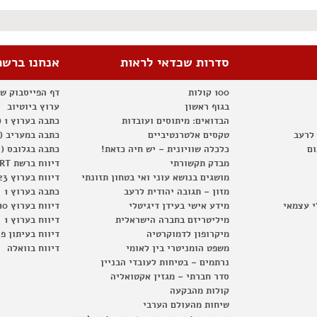
סדרות שכדאי לראות
אנחנו ברשת
100 קולות
דף הפייסבוק ש
בגוף ראשון
ערוץ ביוטיוב
הבדואים: מיתוסים ועובדות
כתבה בערוץ 1 (2012)
 לרעב
טקסים אלטרנטיביים
כתבה במעריב (2012)
ום
כלכלה שוויונית – יש חיה כזאת!
כתבה בגלובס (2012)
מבדק תקשורתי
דיווח ברשת RT
מושגים בנושא עוני ואי בטחון תזונתי
דיווח בערוץ 23
מזון – תגובה יהודית לרעב
כתבה בערוץ 1
י עצמאי
מידע אישי בעידן דיגיטלי
דיווח בערוץ 10
מיליטריזם בחברה הישראלית
דיווח בערוץ 1
מיקרופון לדמוקרטיה
דיווח בעיתון פ
משפט הומניטרי בין לאומי
דיווח בוואלה
נרתמים – בטיחות לעובדי הבניין
סדר חברתי – מגזין אקטואליה
קולות מהבקעה
שיחות מהעולם הערבי