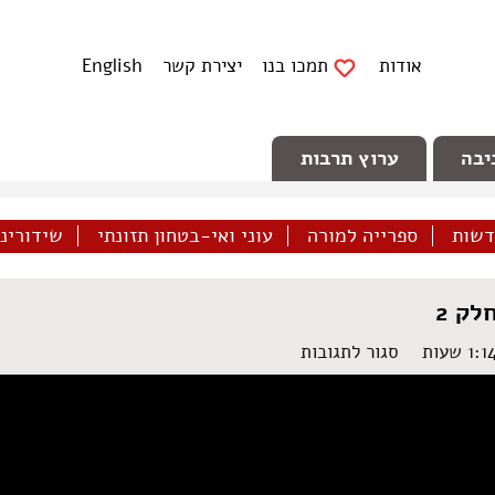
אודות
תמכו בנו
יצירת קשר
English
יבה
ערוץ תרבות
דשות
ספרייה למורה
עוני ואי-בטחון תזונתי
שידורינו 
ק 2
על
סגור לתגובות
כך
הרדימה
התקשורת
את
המחאה
–