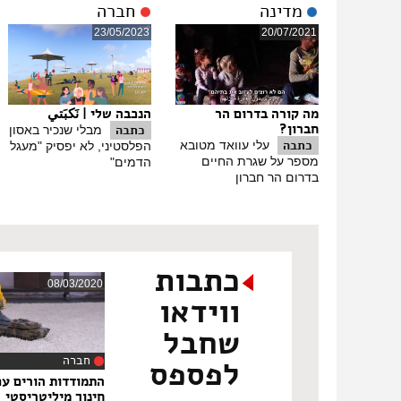
מדינה
חברה
23/05/2023
20/07/2021
מה קורה בדרום הר
הנכבה שלי | نَكبَتي
חברון?
כתבה
מבלי שנכיר באסון
כתבה
עלי עוואד מטובא
הפלסטיני, לא יפסיק "מעגל
מספר על שגרת החיים
הדמים"
בדרום הר חברון
כתבות
08/03/2020
ווידאו
שחבל
חברה
לפספס
‏10:10
התמודדות הורים עם
חינוך מיליטריסטי