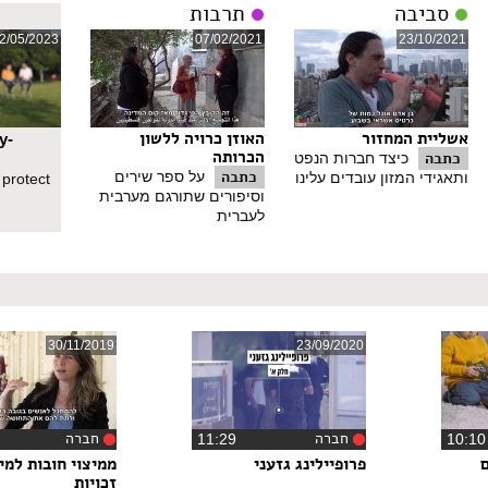
סביבה
תרבות
2/05/2023
07/02/2021
23/10/2021
אשליית המחזור
האוזן כרויה ללשון
y-
הכרותה
כתבה
כיצד חברות הנפט
כתבה
על ספר שירים
ותאגידי המזון עובדים עלינו
 protect
וסיפורים שתורגם מערבית
לעברית
30/11/2019
23/09/2020
חברה
חברה
‏11:29
פרופיילינג גזעני
ממיצוי חובות למיצ
זכויות