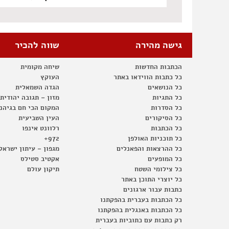
גישה מהירה
שווה להכיר
הכתבות החדשות
שיחה מקומית
כל כתבות הווידאו באתר
העוקץ
כל הנושאים
הגדה השמאלית
כל התגיות
מזון – תגובה יהודית
כל הסדרות
המקום הכי חם בגיהנ
כל הסיקורים
העין השביעית
כל הכתבות
רלוונט אינפו
כל תוכניות האולפן
972+
כל ההרצאות והפאנלים
מגפון – עיתון ישראל
כל המופעים
אקטיב סטילס
כל צילומי השטח
תיקון עולם
כל יוצרי התוכן באתר
כתבות עבור ארגונים
כל הכתבות בעברית בהפקתנו
כל הכתבות באנגלית בהפקתנו
רק כתבות עם כתוביות בעברית