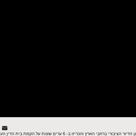
ב- 3 לספטמבר 2012 יצאו פעילות ופעילים למען הדיור הציבורי ברחבי הארץ והכריזו ב- 6 ערים שו