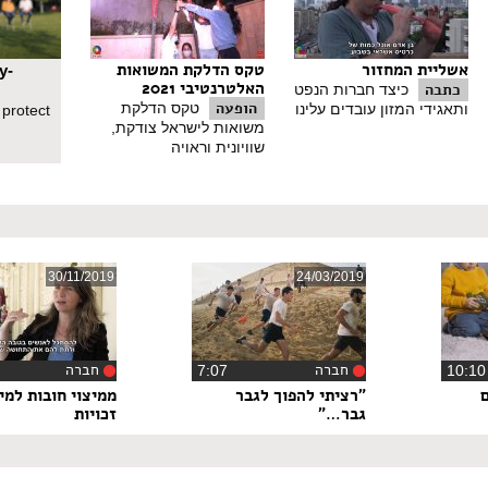
אשליית המחזור
טקס הדלקת המשואות
y-
האלטרנטיבי 2021
כתבה
כיצד חברות הנפט
הופעה
טקס הדלקת
ותאגידי המזון עובדים עלינו
 protect
משואות לישראל צודקת,
שוויונית וראויה
30/11/2019
24/03/2019
חברה
חברה
‏7:07
"רציתי להפוך לגבר
ממיצוי חובות למיצ
גבר…"
זכויות