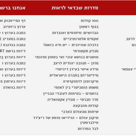
סדרות שכדאי לראות
אנחנו ברשת
100 קולות
דף הפייסבוק ש
בגוף ראשון
ערוץ ביוטיוב
הבדואים: מיתוסים ועובדות
כתבה בערוץ 1 (2012)
 לרעב
טקסים אלטרנטיביים
כתבה במעריב (2012)
ום
כלכלה שוויונית – יש חיה כזאת!
כתבה בגלובס (2012)
מבדק תקשורתי
דיווח ברשת RT
מושגים בנושא עוני ואי בטחון תזונתי
דיווח בערוץ 23
מזון – תגובה יהודית לרעב
כתבה בערוץ 1
י עצמאי
מידע אישי בעידן דיגיטלי
דיווח בערוץ 10
מיליטריזם בחברה הישראלית
דיווח בערוץ 1
מיקרופון לדמוקרטיה
דיווח בעיתון פ
משפט הומניטרי בין לאומי
דיווח בוואלה
נרתמים – בטיחות לעובדי הבניין
סדר חברתי – מגזין אקטואליה
קולות מהבקעה
שיחות מהעולם הערבי
תיקון עולם – הוידיאו פוסט של ריצ'רד
סילברסטין
לכל הסדרות