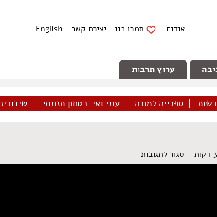
אודות
תמכו בנו
יצירת קשר
English
יבה
ערוץ תרבות
דשות
ספרייה למורה
עוני ואי-בטחון תזונתי
שידורינו 
על
סגור לתגובות
הכרזה
על
בית
הדין
העממי