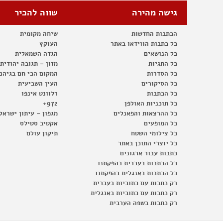
גישה מהירה
שווה להכיר
הכתבות החדשות
שיחה מקומית
כל כתבות הווידאו באתר
העוקץ
כל הנושאים
הגדה השמאלית
כל התגיות
מזון – תגובה יהודית
כל הסדרות
המקום הכי חם בגיהנ
כל הסיקורים
העין השביעית
כל הכתבות
רלוונט אינפו
כל תוכניות האולפן
972+
כל ההרצאות והפאנלים
מגפון – עיתון ישראל
כל המופעים
אקטיב סטילס
כל צילומי השטח
תיקון עולם
כל יוצרי התוכן באתר
כתבות עבור ארגונים
כל הכתבות בעברית בהפקתנו
כל הכתבות באנגלית בהפקתנו
רק כתבות עם כתוביות בעברית
רק כתבות עם כתוביות באנגלית
רק כתבות בשפה הערבית