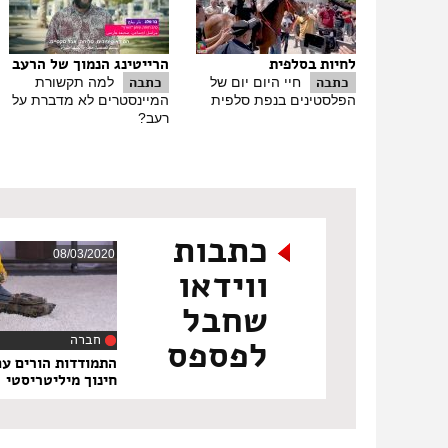
לחיות בסלפית
הרייטינג הנמוך של הרעב
כתבה
כתבה
חיי היום יום של
למה תקשורת
הפלסטינים בנפת סלפית
המיינסטרים לא מדברת על
רעב?
כתבות
08/03/2020
ווידאו
שחבל
חברה
לפספס
‏10:10
התמודדות הורים עם
חינוך מיליטריסטי