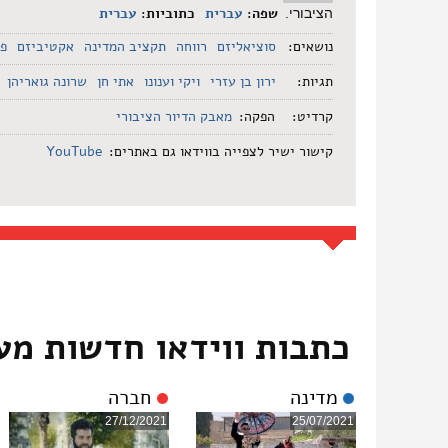
שפה:
עברית
כתוביות:
עברית
הציבורי.
נושאים:
סוציאליזם
רווחה
תקציב המדינה
אקטיביזם
פע
תגיות:
ירון בן עזרי
ויקי וענונו
אתי חן
שרונה גואריהן
קרדיט:
הפקה:
מאבק הדיור הציבורי
קישור ישיר לצפייה בווידאו גם באתרים:
YouTube
כתבות ווידאו חדשות מע
מדינה
חברה
27/12/2021
25/07/2021