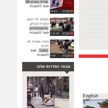
פינוי
שידור בערוץ 98
ההגדרות
משפחת
על
סגור לתגובות
אלעג'ו
מגזין
חברה
16
–
חטיפת ילדי תימן,
מאי
המזרח והבלקן
2017
הרצאה/ראיון
על
סגור לתגובות
חברה
חטיפת
ילדי
נתניה אומרת לא
תימן,
לנכים
המזרח
כתבה
סגור
והבלקן
על
לתגובות
חברה
נתניה
אומרת
מבחר הסדרות שלנו
לא
לנכים
English
2