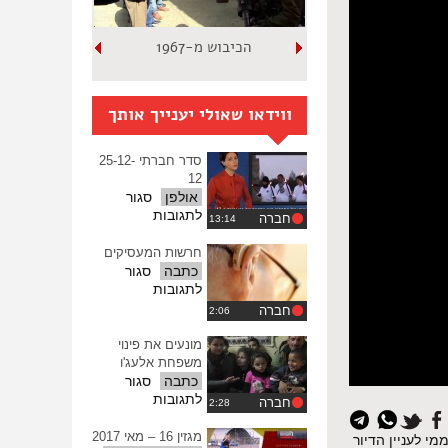
הכיבוש מ-1967
ווידאו שאולי יענייך אותך
סדר חברתי 25-12-
12
אולפן
סגור
על
לתגובות
חברה
סדר
חברתי
חרשות המעסיקים
25-
כתבה
סגור
12-
על
לתגובות
12
חרשות
חברה
המעסיקים
מונעים את פינוי
משפחת אלעג'ו
כתבה
סגור
על
לתגובות
חברה
איפוס
מונעים
כל
את
מגזין 16 – מאי 2017
נות על הקמת בית הדין העממי לעניין הדיור