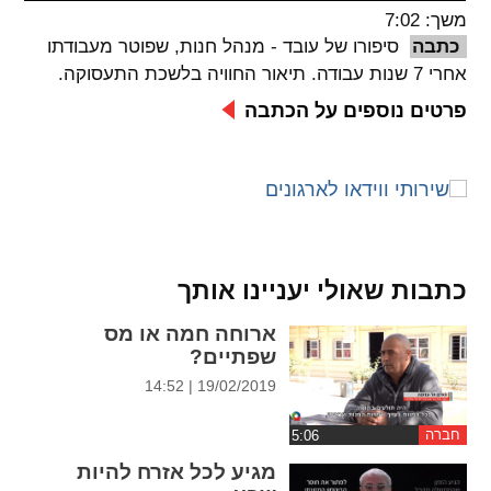
משך: 7:02
spellcheck
כתבה
סיפורו של עובד - מנהל חנות, שפוטר מעבודתו
גופן קריא
אחרי 7 שנות עבודה. תיאור החוויה בלשכת התעסוקה.
פרטים נוספים על הכתבה
ניגודיות צבעים
brightness_low
brightness_high
ניגודיות בהירה
ניגודיות כהה
כתבות שאולי יעניינו אותך
קישורים
ארוחה חמה או מס
font_download
format_underlined
שפתיים?
קו תחתי לקישורים
סימון קישורים
19/02/2019 | 14:52
flag
cached
חברה
איפוס
השארת
מגיע לכל אזרח להיות
כל
משוב