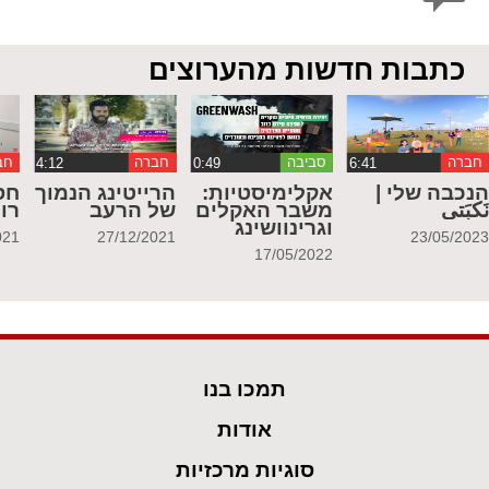
כתבות חדשות מהערוצים
חברה
סביבה
חברה
חב
נכבה שלי |
אקלימיסטיות:
הרייטינג הנמוך
חס
َكبَتي
משבר האקלים
של הרעב
רו
וגרינוושינג
021
27/12/2021
23/05/202
17/05/2022
תמכו בנו
אודות
סוגיות מרכזיות