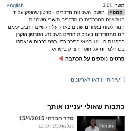
משך: 3:01
English
spellcheck
קמפיין
תושבי השכונות מדברים - סרטון שהופק על ידי
גופן קריא
הטלוויזיה החברתית בו מדברים תושבי השכונות
המוחלשות באזורים שונים בארץ על הקשיים הרבים עימם
הם מתמודדים בעקבות החיים בשכונה. הסרטון הוקרן
ניגודיות צבעים
בהפגנת ה - 12 במאי בכיכר רבין בפני רבבות שנאספו
בכדי למחות על חוסר הצדק בישראל.
brightness_low
brightness_high
ניגודיות בהירה
ניגודיות כהה
פרטים נוספים על הכתבה
קישורים
font_download
format_underlined
קו תחתי לקישורים
סימון קישורים
כתבות שאולי יעניינו אותך
flag
cached
סדר חברתי 15/4/2015
איפוס
השארת
15/04/2015 | 11:59
כל
משוב