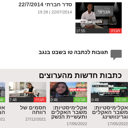
סדר חברתי 22/7/2014
22/07/2014 | 19:28
חברה
תגובות לכתבה טו בשבט בנגב
כתבות חדשות מהערוצים
סביבה
סביבה
חברה
סב
קלימיסטיות:
אקלימיסטיות:
חסמים של
אש
שבר האקלים
משבר האקלים
רווחה
המ
גרינוושינג
ותעשיית הנשק
021
27/12/2021
17/05/2022
17/05/202