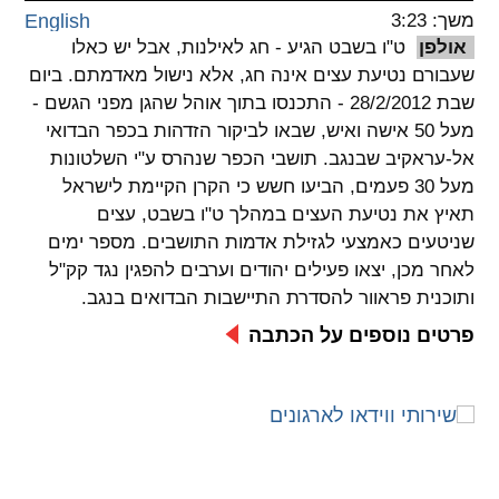
משך: 3:23
English
spellcheck
אולפן
ט"ו בשבט הגיע - חג לאילנות, אבל יש כאלו
גופן קריא
שעבורם נטיעת עצים אינה חג, אלא נישול מאדמתם. ביום
שבת 28/2/2012 - התכנסו בתוך אוהל שהגן מפני הגשם -
מעל 50 אישה ואיש, שבאו לביקור הזדהות בכפר הבדואי
ניגודיות צבעים
אל-עראקיב שבנגב. תושבי הכפר שנהרס ע"י השלטונות
מעל 30 פעמים, הביעו חשש כי הקרן הקיימת לישראל
brightness_low
brightness_high
תאיץ את נטיעת העצים במהלך ט"ו בשבט, עצים
ניגודיות בהירה
ניגודיות כהה
שניטעים כאמצעי לגזילת אדמות התושבים. מספר ימים
לאחר מכן, יצאו פעילים יהודים וערבים להפגין נגד קק"ל
ותוכנית פראוור להסדרת התיישבות הבדואים בנגב.
קישורים
פרטים נוספים על הכתבה
font_download
format_underlined
קו תחתי לקישורים
סימון קישורים
flag
cached
איפוס
השארת
כל
משוב