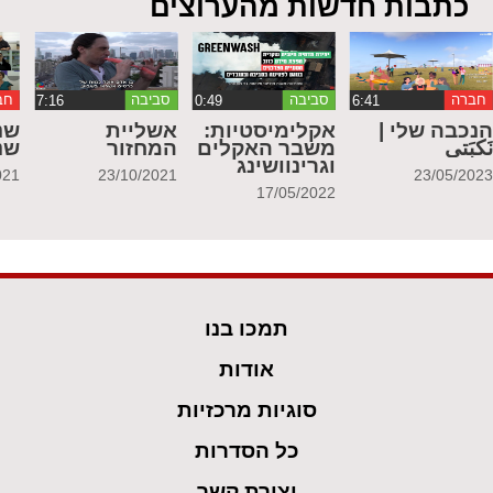
כתבות חדשות מהערוצים
חברה
סביבה
סביבה
חב
נכבה שלי |
אקלימיסטיות:
אשליית
שנ
َكبَتي
משבר האקלים
המחזור
שנ
וגרינוושינג
021
23/10/2021
23/05/202
17/05/2022
תמכו בנו
אודות
סוגיות מרכזיות
כל הסדרות
יצירת קשר