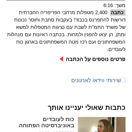
משך: 6:16
spellcheck
כתבה
2,400 מטפלות מרחבי הפריפריה החברתית
גופן קריא
דורשות להתפרנס בכבוד! בעקבות סחבת וחוסר נכונות
של משרד התמ"ת לשבת עם נציגות המטפלות למשא
ומתן, הן יצאו להפגין ולמחות. בכתבה ראיונות עם מנהלות
ניגודיות צבעים
המשפחתונים ועם רכז מטה המשפחתונים בארגון כוח
לעובדים.
brightness_low
brightness_high
ניגודיות בהירה
ניגודיות כהה
פרטים נוספים על הכתבה
קישורים
font_download
format_underlined
קו תחתי לקישורים
סימון קישורים
כתבות שאולי יעניינו אותך
flag
cached
כוח לעובדים
איפוס
השארת
באוניברסיטה הפתוחה
כל
משוב