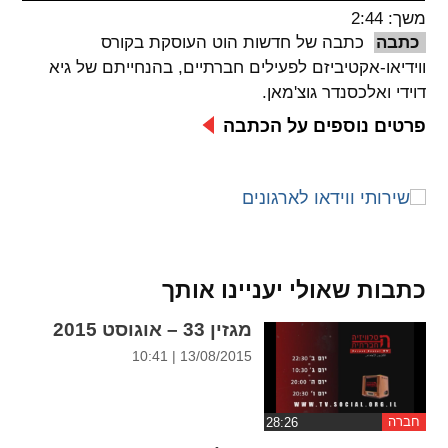
משך: 2:44
spellcheck
כתבה
כתבה של חדשות הוט העוסקת בקורס
גופן קריא
ווידיאו-אקטיביזם לפעילים חברתיים, בהנחייתם של גיא
דוידי ואלכסנדר גוצ'מאן.
פרטים נוספים על הכתבה
ניגודיות צבעים
brightness_low
brightness_high
ניגודיות בהירה
ניגודיות כהה
קישורים
כתבות שאולי יעניינו אותך
font_download
format_underlined
מגזין 33 – אוגוסט 2015
קו תחתי לקישורים
סימון קישורים
13/08/2015 | 10:41
flag
cached
איפוס
השארת
חברה
כל
משוב