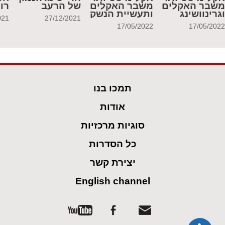
שבר האקלים
משבר האקלים
של הרעב
רו
גרינוושינג
ותעשיית הנשק
021
27/12/2021
17/05/2022
17/05/202
תמכו בנו
אודות
סוגיות מרכזיות
כל הסדרות
יצירת קשר
English channel