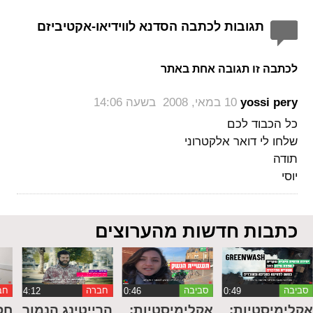
תגובות לכתבה הסדנא לווידיאו-אקטיביזם
לכתבה זו תגובה אחת באתר
‏
yossi pery
10 במאי, 2008 בשעה 14:06
כל הכבוד לכם
שלחו לי דואר אלקטרוני
תודה
יוסי
כתבות חדשות מהערוצים
סביבה
סביבה
חברה
חב
קלימיסטיות:
אקלימיסטיות:
הרייטינג הנמוך
חס