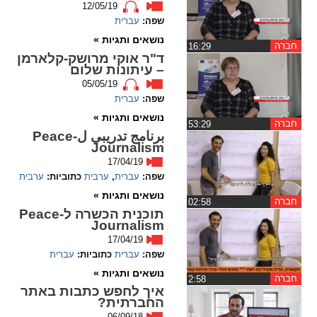
12/05/19
שפה:
עברית
spellcheck
נושאים ותגיות »
גופן קריא
חברה
‏16:29
ד"ר אוקי מרושק-קלארמן
– עיתונות שלום
05/05/19
ניגודיות צבעים
שפה:
עברית
נושאים ותגיות »
brightness_low
brightness_high
חברה
‏53:29
برنامج تدريبي ل-Peace
ניגודיות בהירה
ניגודיות כהה
Journalism
17/04/19
שפה:
עברית
,
ערבית
כתוביות:
ערבית
קישורים
נושאים ותגיות »
חברה
‏02:58
תוכנית הכשרה ל-Peace
font_download
format_underlined
Journalism
קו תחתי לקישורים
סימון קישורים
17/04/19
שפה:
עברית
כתוביות:
עברית
flag
cached
נושאים ותגיות »
חברה
‏2:58
איך לחפש כתבות באתר
איפוס
השארת
החברתית?
כל
משוב
06/09/18