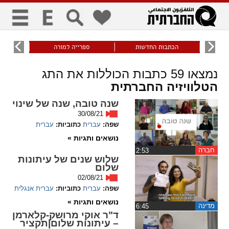
כללי
9
הכתבות החדשות
ספרייה למורה
עוני ו
title
keyboard
visibility_off
נמצאו
59
כתבות הכוללות את התג
ביטול הבהובים
ניווט מקלדת
סימון כותרות
הטלוויזיה החברתית
שנה טובה, שנה של שינוי
30/08/21
זום
שפה:
עברית
כתוביות:
עברית
נושאים ותגיות »
zoom_in
zoom_out
התרחק
התקרב
חברה
‏2:53
שלוש שנים של עיתונות
שלום
02/08/21
גופנים
שפה:
עברית
כתוביות:
עברית
אנגלית
נושאים ותגיות »
מדינה
‏6:45
add_circle_outline
remove_circle_outline
ד"ר אוקי מרושק-קלארמן
Increase font
Decrease font
– עיתונות שלום|תקציר