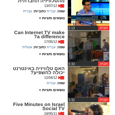
מהטלוויזיה החברתית
13/07/12
spellcheck
שפה:
עברית
כתוביות:
עברית
גופן קריא
נושאים ותגיות »
חברה
‏2:13
Can Internet TV make
ניגודיות צבעים
a difference?
17/05/12
brightness_low
brightness_high
שפה:
עברית
כתוביות:
אנגלית
ניגודיות בהירה
ניגודיות כהה
נושאים ותגיות »
חברה
‏3:33
האם טלוויזיה באינטרנט
קישורים
יכולה להשפיע?
12/04/12
font_download
format_underlined
שפה:
עברית
קו תחתי לקישורים
סימון קישורים
נושאים ותגיות »
flag
cached
חברה
‏3:32
Five Minutes on Israel
איפוס
השארת
Social TV
כל
משוב
24/05/11