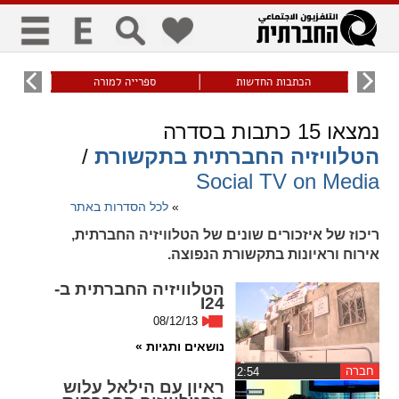
כללי
9
הכתבות החדשות
ספרייה למורה
עוני ו
title
keyboard
visibility_off
נמצאו
15
כתבות בסדרה
ביטול הבהובים
ניווט מקלדת
סימון כותרות
הטלוויזיה החברתית בתקשורת
/
Social TV on Media
זום
»
לכל הסדרות באתר
ריכוז של איזכורים שונים של הטלוויזיה החברתית,
zoom_in
zoom_out
אירוח וראיונות בתקשורת הנפוצה.
התרחק
התקרב
הטלוויזיה החברתית ב-
I24
08/12/13
גופנים
נושאים ותגיות »
add_circle_outline
remove_circle_outline
חברה
‏2:54
ראיון עם הילאל עלוש
Increase font
Decrease font