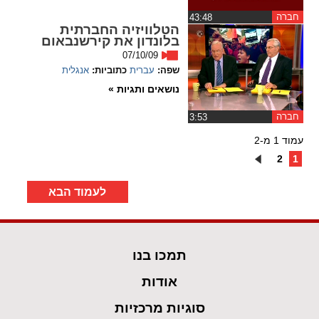
חברה
‏43:48
הטלוויזיה החברתית
בלונדון את קירשנבאום
07/10/09
שפה:
עברית
כתוביות:
אנגלית
נושאים ותגיות »
חברה
‏3:53
עמוד 1 מ-2
2
1
לעמוד הבא
תמכו בנו
אודות
סוגיות מרכזיות