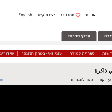
אודות
תמכו בנו
יצירת קשר
English
יבה
ערוץ תרבות
דשות
ספרייה למורה
עוני ואי-בטחון תזונתי
שידורינו 
ي ذاكرة
על
סגור לתגובות
ish
מדברות
זיכרון
–
יום
הזיכרון
|