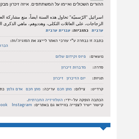
ההורים השכולים ואיימו על המשתתפים. איזה זיכרון מבק
اسرائيل "الرّسميّة" تحاول هذه السنة ايضاً، منع مشاركة ال
الزجاجات، على العائلات الثكلى، وهددوهم، ماهي الذكرى ال
ערבית
כתוביות:
עברית
ערבית
כתבה זו נבחרה ע"י עורכי האתר לייצג את הסוגיה/ות:
הכרה
נושאים:
פיוס וקידום שלום
סדרה:
מדברות זיכרון
תגיות:
יום הזיכרון
זיכרון
קרדיט:
צילום:
מתן חכם
עריכה:
מתן חכם
אדם גלמן
כתב
הכתבה הופקה על-ידי:
הטלוויזיה החברתית
.
קישור ישיר לצפייה בווידאו גם באתרים:
Instagram
book