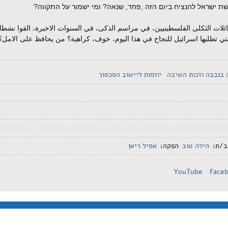
שת ישראל להנציח ביום הזה
,
פחד, שנאה? ומי ישמור על התקווה?
عائلات الثكلى الفلسطينيين، في مراسم الذكى، في السنوات الاخيرة، القوا نشطاء
تي تطلبها اسرائيل للنجاح في هذا اليوم، خوف، كراهية؟ من يحافظ على الامل؟
 בנכבה וזכות השיבה
יוזמות ליישוב הסכסוך
/ת:
הילה טוב
הפקה:
אסיל ריאן
YouTube
Face