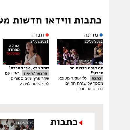
כתבות ווידאו חדשות מע
מדינה
חברה
24/08/2021
20/07/2021
מה קורה בדרום הר
שחר פרץ, אני מסרבת!
חברון?
הרצאה/ראיון
ראיון עם
כתבה
עלי עוואד מטובא
שחר פרץ ימים ספורים
מספר על שגרת החיים
לפני גיוסה לצה"ל
בדרום הר חברון
כתבות
11/05/2019