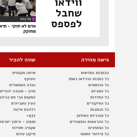
ווידאו
שחבל
תרבות
לפספס
‏8
אדם לא חוקי – תיא
מחוקק
גישה מהירה
שווה להכיר
הכתבות החדשות
שיחה מקומית
כל כתבות הווידאו באתר
העוקץ
כל הנושאים
הגדה השמאלית
כל התגיות
מזון – תגובה יהודית
כל הסדרות
המקום הכי חם בגיהנ
כל הסיקורים
העין השביעית
כל הכתבות
רלוונט אינפו
כל תוכניות האולפן
972+
כל ההרצאות והפאנלים
מגפון – עיתון ישראל
כל המופעים
אקטיב סטילס
כל צילומי השטח
תיקון עולם