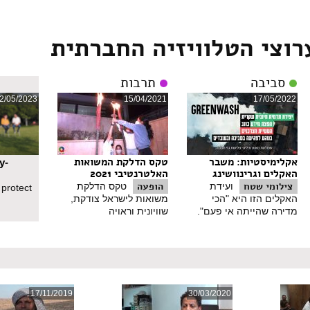
רוצי הטלוויזיה החברתית
סביבה
תרבות
2/05/2023
15/04/2021
17/05/2022
אקלימיסטיות: משבר
טקס הדלקת המשואות
y-
האקלים וגרינוושינג
האלטרנטיבי 2021
צילומי שטח
הופעה
ועידת
טקס הדלקת
 protect
האקלים הזו היא "הכי
משואות לישראל צודקת,
מדירה שהייתה אי פעם".
שוויונית וראויה
17/11/2019
30/03/2020