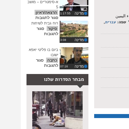
א-סימטריים – מושב
ההגדרות
5
הרצאה/ראיון
מדינה
 اليمين
על
סגור לתגובות
שפה:
עברית
,
​
הכרה
רוח גבית לשיחות
בקונפליקטים
סיקור
סגור
א-סימטריים
על
לתגובות
–
רוח
מדינה
מושב
גבית
5
לשיחות
ביום בו פליטי יאפא
ישובו
כתבה
סגור
על
לתגובות
מדינה
ביום
בו
מבחר הסדרות שלנו
פליטי
יאפא
ישובו