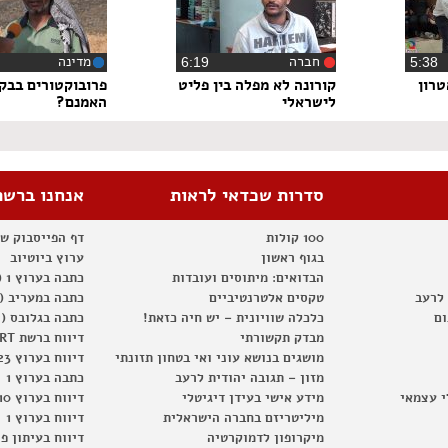
חברה
מדינה
5:3
‏6:19
טרון
קורונה לא מפלה בין פליט
פרובוקטורים בבק
לישראלי
האמנם?
סדרות שכדאי לראות
אנחנו ברשת
100 קולות
דף הפייסבוק ש
בגוף ראשון
ערוץ ביוטיוב
הבדואים: מיתוסים ועובדות
כתבה בערוץ 1 (2012)
 לרעב
טקסים אלטרנטיביים
כתבה במעריב (2012)
ום
כלכלה שוויונית – יש חיה כזאת!
כתבה בגלובס (2012)
מבדק תקשורתי
דיווח ברשת RT
מושגים בנושא עוני ואי בטחון תזונתי
דיווח בערוץ 23
מזון – תגובה יהודית לרעב
כתבה בערוץ 1
י עצמאי
מידע אישי בעידן דיגיטלי
דיווח בערוץ 10
מיליטריזם בחברה הישראלית
דיווח בערוץ 1
מיקרופון לדמוקרטיה
דיווח בעיתון פ