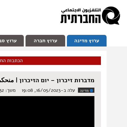
facebook
Youtube
Channel 98
ערוץ מדינה
ערוץ חברה
ערוץ סב
הכתבות הח
מדברות זיכרון – יום הזיכרון | منحك
עלה ב-16/05/2023, 19:08
משך: ‏5:32 דקות
מדינה