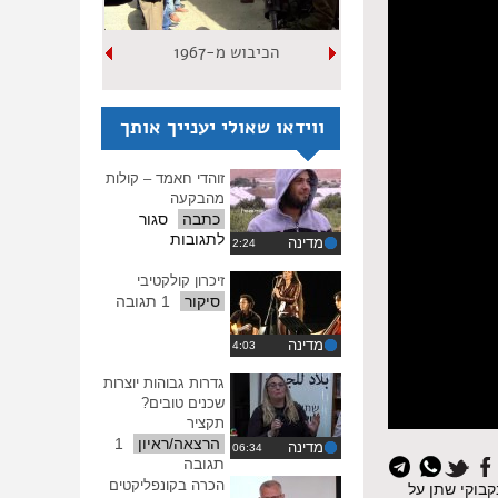
הכיבוש מ-1967
ווידאו שאולי יענייך אותך
זוהדי חאמד – קולות
מהבקעה
כתבה
סגור
על
לתגובות
מדינה
זוהדי
חאמד
זיכרון קולקטיבי
–
סיקור
1 תגובה
קולות
מהבקעה
מדינה
גדרות גבוהות יוצרות
שכנים טובים?
תקציר
הרצאה/ראיון
1
מדינה
איפוס
תגובה
כל
הכרה בקונפליקטים
בוקי שתן על