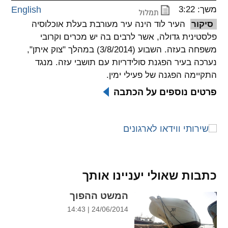
משך: 3:22
English
spellcheck
סיקור
העיר לוד הינה עיר מעורבת בעלת אוכלוסיה
גופן קריא
פלסטינית גדולה, אשר לרבים בה יש מכרים וקרובי
משפחה בעזה. השבוע (3/8/2014) במהלך "צוק איתן",
נערכה בעיר הפגנת סולידריות עם תושבי עזה. מנגד
ניגודיות צבעים
התקיימה הפגנה של פעילי ימין.
brightness_low
brightness_high
פרטים נוספים על הכתבה
ניגודיות בהירה
ניגודיות כהה
קישורים
font_download
format_underlined
קו תחתי לקישורים
סימון קישורים
כתבות שאולי יעניינו אותך
flag
cached
המשט ההפוך
איפוס
השארת
24/06/2014 | 14:43
כל
משוב