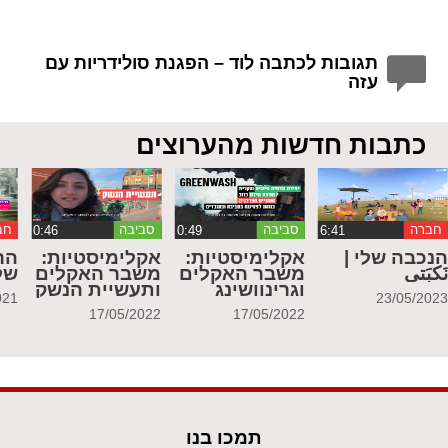
תגובות לכתבה לוד – הפגנת סולידריות עם
עזה
כתבות חדשות מהערוצים
חברה
סביבה
סביבה
חב
נכבה שלי |
אקלימיסטיות:
אקלימיסטיות:
הר
َكبَتي
משבר האקלים
משבר האקלים
של
וגרינוושינג
ותעשיית הנשק
021
23/05/202
17/05/2022
17/05/2022
תמכו בנו