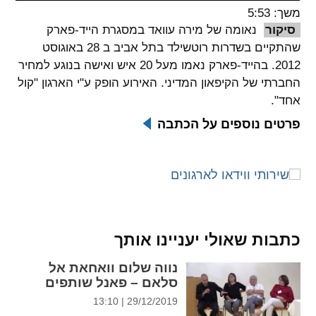
משך: 5:53
spellcheck
סיקור
נאומה של מירה עוואד במסגרת הייד-פארק
גופן קריא
שהתקיים בשדרות רוטשילד בתל אביב ב 28 באוגוסט
2012. בהייד-פארק נאמו מעל 20 איש ואישה בנוגע למחיר
החברתי של הקיפאון המדיני. האירוע הופק ע"י הארגון "קול
ניגודיות צבעים
אחד".
brightness_low
brightness_high
פרטים נוספים על הכתבה
ניגודיות בהירה
ניגודיות כהה
קישורים
font_download
format_underlined
כתבות שאולי יעניינו אותך
קו תחתי לקישורים
סימון קישורים
נווה שלום וואחאת אל
flag
cached
סלאם – פאנל שותפים
איפוס
השארת
29/12/2019 | 13:10
כל
משוב