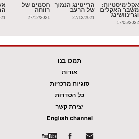
קלימיסטיות:
הרייטינג הנמוך
חסמים של
אש
שבר האקלים
של הרעב
רווחה
המ
גרינוושינג
021
27/12/2021
27/12/2021
17/05/202
תמכו בנו
אודות
סוגיות מרכזיות
כל הסדרות
יצירת קשר
English channel