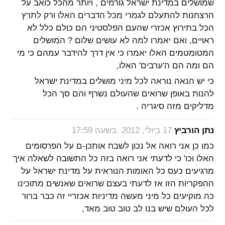
שמושלים במדינת ישראל גורמים , ויותר מהכל כואב על
הרצחנות להתעלם לגמרי מכל הדברים האלו ורק לתרץ
הכל בתירוץ אכזרי שהעם הפלסטיני הם כולם כלל לא
ראויים, ואם יאמרו למה לא עושים שלום ? המושלים
המטומטמים האלו יאמרו כי אין דרך להידבר עמהם כי מי
הם ומה הם ה'ערבים' האלו,
כי יש הנאה נוראה לכל מיני מושלים במדינת ישראל
להנות באופן שרואים שהעולם נשרף והם סך הכל
מדליקים מזה סיגריה .
‏
נתן הורביץ
17 ביולי, 2012 בשעה 17:59
כמו כן אני רואה אל נכון לשבח אותכן-ם על הפרסומים
האלו וכו' כי לדעתי אני רואה בזה כל התשובה לשאלה איך
מרגיעים כעס כל האומות הנוראית על מדינת ישראל על
ההפקריות הזו אז לדעתי בעצם שרואים שאנשים מתוכינו
כה מוקיעים כל מיני מעשה מדיניות אכזריי זה כבר ברור
לכל העולם שיש בנו לב טוב טוב מאד,