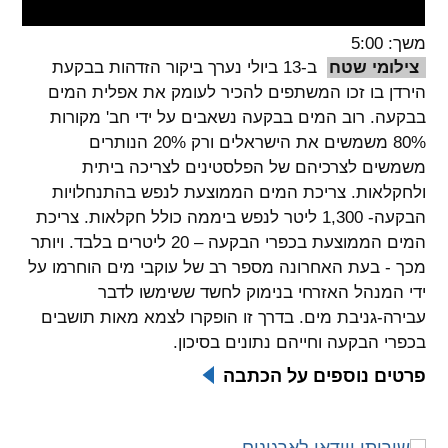
spellcheck
משך: 5:00
גופן קריא
צילומי שטח
ב-13 ביולי נערך ביקור הזדהות בבקעת
הירדן בו זכו המשתפים להכיר לעומק את אפלית המים
בבקעה. רוב המים בבקעה נשאבים על ידי חב' מקורות
ניגודיות צבעים
80% משמשים את הישראלים ורק 20% הנותרים
משמשים לצרכיהם של הפלסטינים לצריכה ביתית
brightness_low
brightness_high
ולחקלאות. צריכת המים הממוצעת לנפש בהתנחלויות
ניגודיות בהירה
ניגודיות כהה
הבקעה- 1,300 ליטר לנפש ביממה כולל חקלאות. צריכת
המים הממוצעת בכפרי הבקעה – 20 ליטרים בלבד. ויותר
מכך - בעת האחרונה מספר רב של עוקבי מים הוחרמו על
קישורים
ידי המנהל האזרחי בנימוק לחשד ששימשו לדבר
font_download
format_underlined
עבירה-גניבת מים. בדרך זו הופקרו לצמא מאות תושבים
קו תחתי לקישורים
סימון קישורים
בכפרי הבקעה וחייהם נתונים בסיכון.
פרטים נוספים על הכתבה
flag
cached
איפוס
השארת
כל
משוב