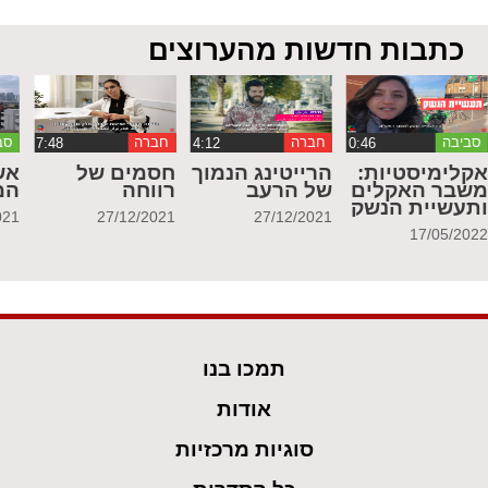
כתבות חדשות מהערוצים
סביבה
חברה
חברה
סב
קלימיסטיות:
הרייטינג הנמוך
חסמים של
אש
שבר האקלים
של הרעב
רווחה
המ
תעשיית הנשק
021
27/12/2021
27/12/2021
17/05/202
תמכו בנו
אודות
סוגיות מרכזיות