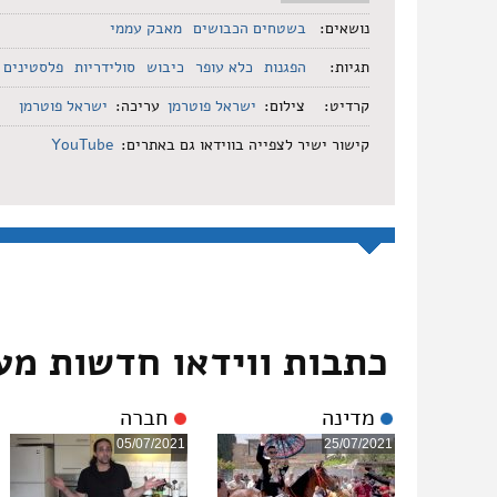
נושאים:
בשטחים הכבושים
מאבק עממי
תגיות:
הפגנות
כלא עופר
כיבוש
סולידריות
פלסטינים
קרדיט:
צילום:
ישראל פוטרמן
עריכה:
ישראל פוטרמן
קישור ישיר לצפייה בווידאו גם באתרים:
YouTube
כתבות ווידאו חדשות מע
מדינה
חברה
05/07/2021
25/07/2021