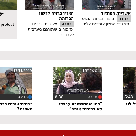
אשליית המחזור
האוזן כרויה ללשון
y-
הכרותה
כתבה
כיצד חברות הנפט
כתבה
על ספר שירים
ותאגידי המזון עובדים עלינו
 protect
וסיפורים שתורגם מערבית
לעברית
17/11/2019
15/12/2019
חברה
מדינה
5:4
‏8:38
 לנו
"כמו שהמשטרה עכשיו –
פרובוקטורים בבק
לא צריכים אותה"
האמנם?