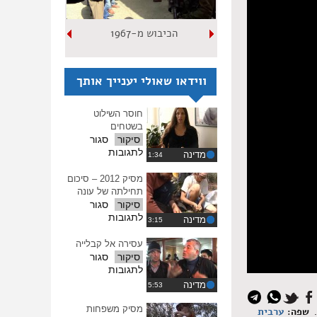
הכיבוש מ-1967
ווידאו שאולי יענייך אותך
חוסר השילוט
בשטחים
סיקור
סגור
על
לתגובות
מדינה
חוסר
השילוט
מסיק 2012 – סיכום
בשטחים
תחילתה של עונה
סיקור
סגור
על
לתגובות
מדינה
מסיק
2012
עסירה אל קבלייה
–
סיקור
סגור
סיכום
על
לתגובות
תחילתה
עסירה
מדינה
איפוס
של
אל
עונה
כל
קבלייה
מסיק משפחות
שפה:
ערבית