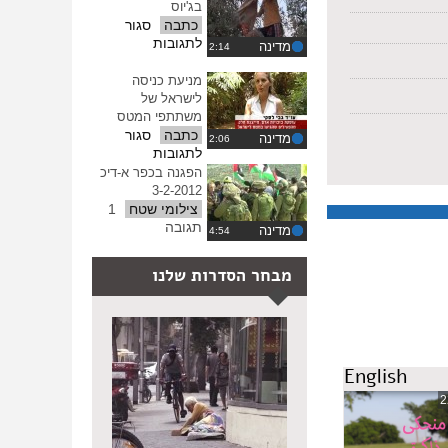
בג'יוס
ההגדרות
כתבה
סגור
על
לתגובות
מדינה
מסיק
משפחות
מניעת כניסה
בג'יוס
לישראל של
משתתפי המטס
כתבה
סגור
מדינה
על
לתגובות
מניעת
הפגנה בכפר א-דיכ
כניסה
3-2-2012
לישראל
צילומי שטח
1
של
תגובה
מדינה
משתתפי
המטס
מבחר הסדרות שלנו
English
2