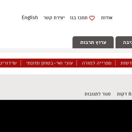
אודות
תמכו בנו
יצירת קשר
English
יבה
ערוץ תרבות
דשות
ספרייה למורה
עוני ואי-בטחון תזונתי
שידורינו 
על
סגור לתגובות
הפגנת
הזדהות
עם
אסירים
פלסטינים