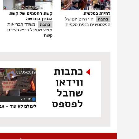
לחיות בסלפית
קשת החסמים של קשת
המזון החדשה
כתבה
חיי היום יום של
כתבה
משרד הבריאות
הפלסטינים בנפת סלפית
מציע שנאכל בריא בעזרת
קשת
כתבות
01/05/2019
ווידאו
שחבל
מדינה
לפספס
‏8
לעולם לא עוד – אבל