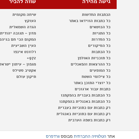
גישה מהירה
שווה להכיר
הכתבות החדשות
שיחה מקומית
כל כתבות הווידאו באתר
העוקץ
כל הנושאים
הגדה השמאלית
כל התגיות
מזון – תגובה יהודית
כל הסדרות
המקום הכי חם בגיהנ
כל הסיקורים
העין השביעית
כל הכתבות
רלוונט אינפו
כל תוכניות האולפן
972+
כל ההרצאות והפאנלים
מגפון – עיתון ישראל
כל המופעים
אקטיב סטילס
כל צילומי השטח
תיקון עולם
כל יוצרי התוכן באתר
כתבות עבור ארגונים
כל הכתבות בעברית בהפקתנו
כל הכתבות באנגלית בהפקתנו
רק כתבות עם כתוביות בעברית
רק כתבות עם כתוביות באנגלית
רק כתבות בשפה הערבית
אתר
הטלוויזיה החברתית
מבוסס
וורדפרס