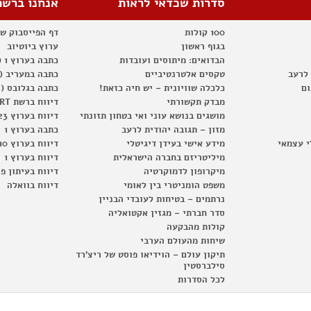
סדרות שכדאי לראות
אנחנו ברשת
100 קולות
דף הפייסבוק ש
בגוף ראשון
ערוץ ביוטיוב
הבדואים: מיתוסים ועובדות
כתבה בערוץ 1 (2012)
 לרעב
טקסים אלטרנטיביים
כתבה במעריב (2012)
ום
כלכלה שוויונית – יש חיה כזאת!
כתבה בגלובס (2012)
מבדק תקשורתי
דיווח ברשת RT
מושגים בנושא עוני ואי בטחון תזונתי
דיווח בערוץ 23
מזון – תגובה יהודית לרעב
כתבה בערוץ 1
י עצמאי
מידע אישי בעידן דיגיטלי
דיווח בערוץ 10
מיליטריזם בחברה הישראלית
דיווח בערוץ 1
מיקרופון לדמוקרטיה
דיווח בעיתון פ
משפט הומניטרי בין לאומי
דיווח בוואלה
נרתמים – בטיחות לעובדי הבניין
סדר חברתי – מגזין אקטואליה
קולות מהבקעה
שיחות מהעולם הערבי
תיקון עולם – הוידיאו פוסט של ריצ'רד
סילברסטין
לכל הסדרות