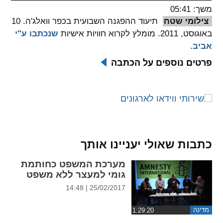
משך: 05:41
spellcheck
צילומי שטח
תיעוד ההפגנה השבועית בכפר וואלג'ה. 10
גופן קריא
באוגוסט, 2011. מומלץ לקרוא חוויות אישיות
שנכתבו ע"י
אביב
.
פרטים נוספים על הכתבה
ניגודיות צבעים
brightness_low
brightness_high
ניגודיות בהירה
ניגודיות כהה
קישורים
כתבות שאולי יעניינו אותך
font_download
format_underlined
מערכת המשפט כחותמת
קו תחתי לקישורים
סימון קישורים
גומי למעצר ללא משפט
25/02/2017 | 14:48
flag
cached
איפוס
השארת
מדינה
כל
משוב