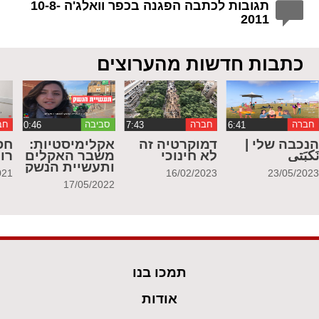
תגובות לכתבה הפגנה בכפר וואלג'ה 10-8-
2011
כתבות חדשות מהערוצים
חברה
חברה
סביבה
חב
נכבה שלי |
דמוקרטיה זה
אקלימיסטיות:
חס
َكبَتي
לא חינוכי
משבר האקלים
רו
ותעשיית הנשק
021
16/02/2023
23/05/202
17/05/2022
תמכו בנו
אודות