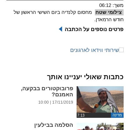
משך: 06:12
spellcheck
צילומי שטח
מחסום קלנדיה ביום השישי הראשון של
גופן קריא
חודש הרמאדן.
פרטים נוספים על הכתבה
ניגודיות צבעים
brightness_low
brightness_high
ניגודיות בהירה
ניגודיות כהה
כתבות שאולי יעניינו אותך
קישורים
פרובוקטורים בבקעה,
font_download
format_underlined
האמנם?
קו תחתי לקישורים
סימון קישורים
17/11/2019 | 10:00
flag
cached
מדינה
איפוס
השארת
הסלמה בבילעין
כל
משוב