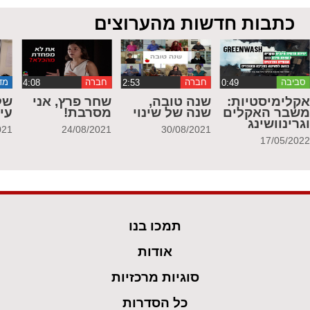
כתבות חדשות מהערוצים
סביבה
חברה
חברה
מד
קלימיסטיות:
שנה טובה,
שחר פרץ, אני
של
שבר האקלים
שנה של שינוי
מסרבת!
עי
גרינוושינג
021
24/08/2021
30/08/2021
17/05/202
תמכו בנו
אודות
סוגיות מרכזיות
כל הסדרות