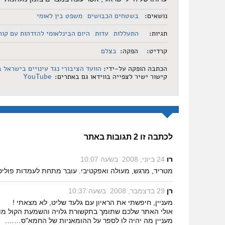
נושאים:
בשטחים הכבושים
משפט בין לאומי
תגיות:
התעללות
עדות
היום הבינלאומי להזדהות עם קור
קרדיט:
הפקה:
בצלם
הכתבה הופקה על-ידי:
הוועד הציבורי נגד עינויים בישראל
ב
קישור ישיר לצפייה בווידאו גם באתרים:
YouTube
לכתבה זו 2 תגובות באתר
רו
‏
24 ביוני, 2008 בשעה 10:07
מטריד, מרגש, מעולה ואפקטיבי. עובר מתחת לעמדות פוליט
רן
‏
29 בדצמבר, 2008 בשעה 10:37
מעניין, חיפשתי את הראיון עם גלעד שליט, לא מצאתי !
אולי האתר שלכם שתומך בתקשורת גלויה והשמעת הקול מו
מעניין מה יהיה לו לספר על ההומאניות של החמא"ס…….