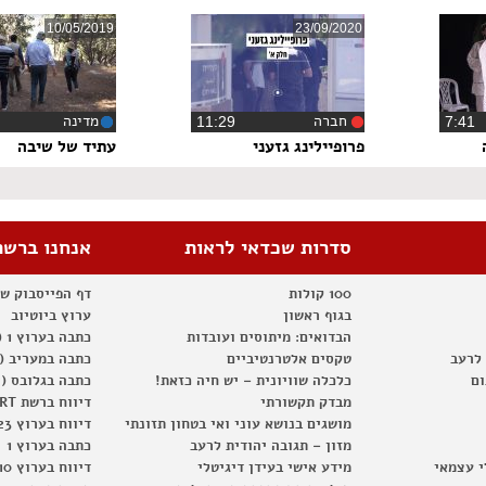
10/05/2019
23/09/2020
חברה
מדינה
7:4
‏11:29
‏2
פרופיילינג גזעני
עתיד של שיבה
סדרות שכדאי לראות
אנחנו ברשת
100 קולות
דף הפייסבוק ש
בגוף ראשון
ערוץ ביוטיוב
הבדואים: מיתוסים ועובדות
כתבה בערוץ 1 (2012)
 לרעב
טקסים אלטרנטיביים
כתבה במעריב (2012)
ום
כלכלה שוויונית – יש חיה כזאת!
כתבה בגלובס (2012)
מבדק תקשורתי
דיווח ברשת RT
מושגים בנושא עוני ואי בטחון תזונתי
דיווח בערוץ 23
מזון – תגובה יהודית לרעב
כתבה בערוץ 1
י עצמאי
מידע אישי בעידן דיגיטלי
דיווח בערוץ 10