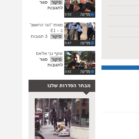
בכפר
סיקור
סגור
ההגדרות
דומא
על
לתגובות
עסירה
מדינה
אל
קבלייה
מאחז "הנר הראשון"
ב – E1
סיקור
3 תגובות
מדינה
עוקף נבי אליאס
סיקור
סגור
על
לתגובות
עוקף
מדינה
נבי
אליאס
מבחר הסדרות שלנו