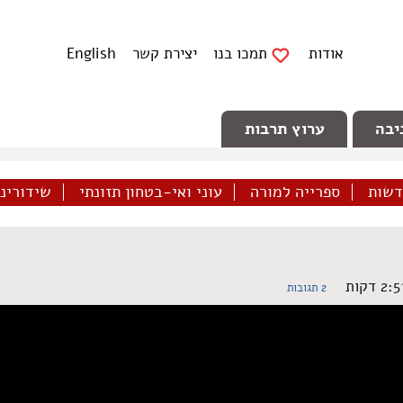
אודות
תמכו בנו
יצירת קשר
English
יבה
ערוץ תרבות
דשות
ספרייה למורה
עוני ואי-בטחון תזונתי
שידורינו 
2 תגובות