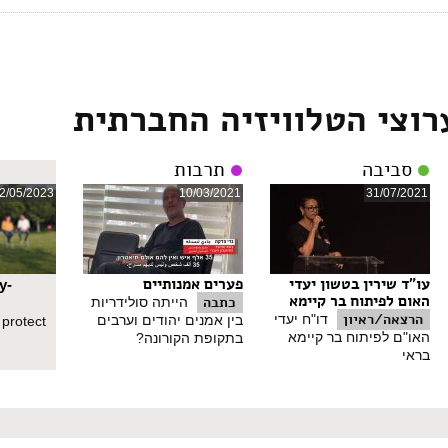
רוצי הטלוויזיה החברתית
סביבה
תרבות
2/05/2023
10/03/2021
31/07/2021
עו"ד שירין בטשון יעדי
פערים אמנותיים
y-
האום לפיתוח בר קיימא
כתבה
הייתה סולידריות
הרצאה/ראיון
דו"ח יעדי
בין אמנים יהודים וערבים
 protect
האו"ם לפיתוח בר קיימא
בתקופת הקורונה?
בראי