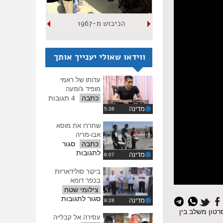
הכיבוש מ-1967
ווידאו שאולי יענייך אותך
עדותו של ראמי
מופיד ג'ומעה
כתבה
4 תגובות
מדינה
שחררו את מוסא
אבו-מריה
כתבה
סגור
על
לתגובות
מדינה
שחררו
את
ביקור סולידאריות
מוסא
בכפר דומא
אבו-מריה
צילומי שטח
על
סגור לתגובות
מדינה
איפוס
ביקור
ינלאומי להזדהות עם קורבנות עינויים והתעללות, שיצויין ברחבי העולם ביום חמישי ה-26.6.08. הסרטון משלב בין
כל
סולידאריות
עסירה אל קבלייה