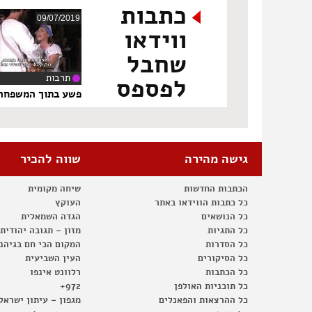
כתבות
09/07/2019
ווידאו
שחבל
תרבות
לפספס
‏1
פשע בתוך המשפחה
גישה מהירה
שווה להכיר
הכתבות החדשות
שיחה מקומית
כל כתבות הווידאו באתר
העוקץ
כל הנושאים
הגדה השמאלית
כל התגיות
מזון – תגובה יהודית
כל הסדרות
המקום הכי חם בגיהנ
כל הסיקורים
העין השביעית
כל הכתבות
רלוונט אינפו
כל תוכניות האולפן
972+
כל ההרצאות והפאנלים
מגפון – עיתון ישראל