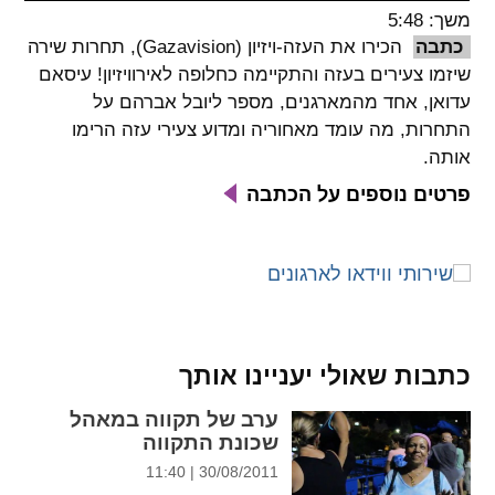
משך: 5:48
spellcheck
כתבה
הכירו את העזה-ויזיון (Gazavision), תחרות שירה
גופן קריא
שיזמו צעירים בעזה והתקיימה כחלופה לאירוויזיון! עיסאם
עדואן, אחד מהמארגנים, מספר ליובל אברהם על
התחרות, מה עומד מאחוריה ומדוע צעירי עזה הרימו
ניגודיות צבעים
אותה.
brightness_low
brightness_high
פרטים נוספים על הכתבה
ניגודיות בהירה
ניגודיות כהה
קישורים
font_download
format_underlined
כתבות שאולי יעניינו אותך
קו תחתי לקישורים
סימון קישורים
ערב של תקווה במאהל
flag
cached
שכונת התקווה
איפוס
השארת
30/08/2011 | 11:40
כל
משוב