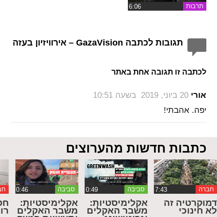
תרבות
תגובות לכתבה GazaVision – אירוויזיון בעזה
לכתבה זו תגובה אחת באתר
‏
אורי
20 ביוני, 2019 בשעה 10:51
יפה. אהבתי!
כתבות חדשות מהערוצים
חברה
סביבה
סביבה
חב
מוקרטיה זה
אקלימיסטיות:
אקלימיסטיות:
חס
א חינוכי
משבר האקלים
משבר האקלים
רו