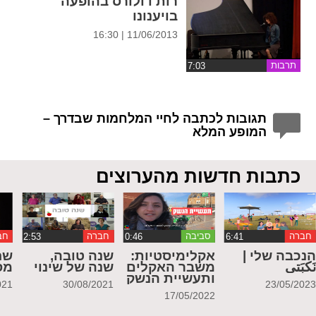
רות דולורס בהופעה
בויענונו
11/06/2013 | 16:30
תרבות
תגובות לכתבה לחיי המלחמות שבדרך –
המופע המלא
כתבות חדשות מהערוצים
חברה
סביבה
חברה
חב
נכבה שלי |
אקלימיסטיות:
שנה טובה,
שח
َكبَتي
משבר האקלים
שנה של שינוי
מס
ותעשיית הנשק
021
30/08/2021
23/05/202
17/05/2022