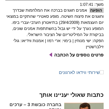
משך: 1:07:41
spellcheck
הופעה
אמנים חוגגים בברכה את המלחמות שבדרך
גופן קריא
וחוגגים את פיצוח השיטה. מופע סאטירי שהתקיים במוצאי
יום העצמאות (29/4/2009) בתיאטרון הערבי-עברי ביפו.
המופע נערך על ידי יש גבול בהשתתפות אמנים שונים,
ניגודיות צבעים
בביקורת על המיליטריזם של הציבור הישראלי.
הפקה: ישי מנוחין | בימוי: ארי רמז | אמנות ווידיאו: גולי
brightness_low
brightness_high
זילברשטיין
ניגודיות בהירה
ניגודיות כהה
פרטים נוספים על הכתבה
קישורים
font_download
format_underlined
קו תחתי לקישורים
סימון קישורים
flag
cached
כתבות שאולי יעניינו אותך
איפוס
השארת
בחברה כובשת 3 – ערכים
כל
משוב