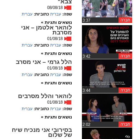
צבא"
08/08/18
spellcheck
שפה:
עברית
כתוביות:
עברית
גופן קריא
חברה
‏3:37
נושאים ותגיות »
לוהאר אלטמן – אני
מסרבת
01/08/18
ניגודיות צבעים
שפה:
עברית
כתוביות:
עברית
brightness_high
נושאים ותגיות »
brightness_low
חברה
‏3:42
ניגודיות בהירה
ניגודיות כהה
הלל גרמי – אני מסרב
01/08/18
שפה:
עברית
כתוביות:
עברית
קישורים
נושאים ותגיות »
חברה
‏3:44
לוהאר והלל מסרבים
font_download
format_underlined
01/08/18
קו תחתי לקישורים
סימון קישורים
שפה:
עברית
כתוביות:
עברית
נושאים ותגיות »
flag
cached
חברה
‏2:02
איפוס
השארת
בסירובי אני מנכיח שיח
של שלום
כל
משוב