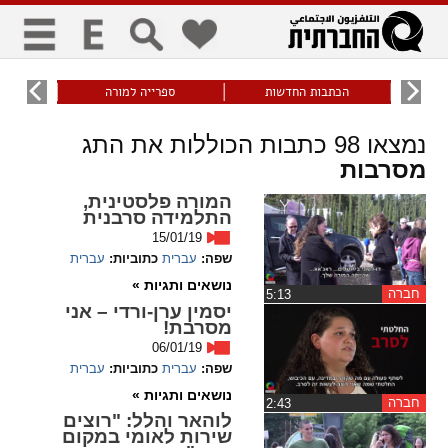
כללי
9
הכתבות החדשות
ספרייה למורה
עוני ו
title
keyboard
visibility_off
נמצאו
98
כתבות הכוללות את התג
ביטול הבהובים
ניווט מקלדת
סימון כותרות
מסרבות
המורה פלסטינית,
התלמידה סרבנית
זום
15/01/19
שפה:
עברית
כתוביות:
עברית
zoom_in
zoom_out
נושאים ותגיות »
התרחק
התקרב
חברה
‏5:13
יסמין ערן-ורדי – אני
מסרבת!
06/01/19
גופנים
שפה:
עברית
כתוביות:
עברית
נושאים ותגיות »
חברה
‏2:43
add_circle_outline
remove_circle_outline
לוהאר והלל: "רוצים
Increase font
Decrease font
שירות לאומי במקום