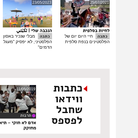
23/05/2023
25/07/2021
לחיות בסלפית
הנכבה שלי | نَكبَتي
כתבה
כתבה
חיי היום יום של
מבלי שנכיר באסון
הפלסטינים בנפת סלפית
הפלסטיני, לא יפסיק "מעגל
הדמים"
כתבות
11/05/2019
ווידאו
שחבל
תרבות
לפספס
‏8
אדם לא חוקי – תיא
מחוקק