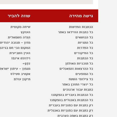
גישה מהירה
שווה להכיר
הכתבות החדשות
שיחה מקומית
כל כתבות הווידאו באתר
העוקץ
כל הנושאים
הגדה השמאלית
כל התגיות
מזון – תגובה יהודית
כל הסדרות
המקום הכי חם בגיהנ
כל הסיקורים
העין השביעית
כל הכתבות
רלוונט אינפו
כל תוכניות האולפן
972+
כל ההרצאות והפאנלים
מגפון – עיתון ישראל
כל המופעים
אקטיב סטילס
כל צילומי השטח
תיקון עולם
כל יוצרי התוכן באתר
כתבות עבור ארגונים
כל הכתבות בעברית בהפקתנו
כל הכתבות באנגלית בהפקתנו
רק כתבות עם כתוביות בעברית
רק כתבות עם כתוביות באנגלית
רק כתבות בשפה הערבית