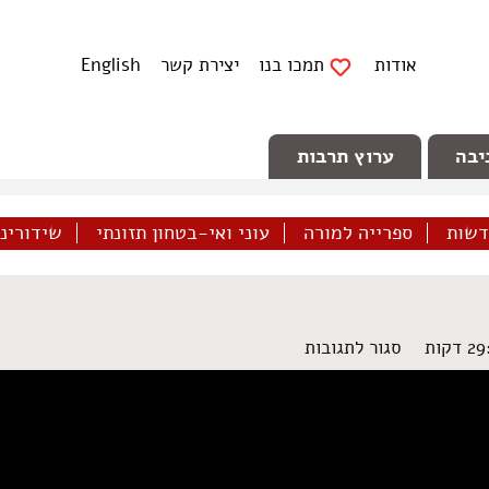
אודות
תמכו בנו
יצירת קשר
English
יבה
ערוץ תרבות
דשות
ספרייה למורה
עוני ואי-בטחון תזונתי
שידורינו 
על
סגור לתגובות
מגזין
24
–
נובמבר
2020