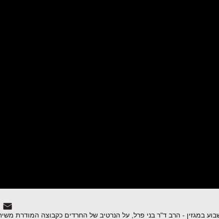
 המשודר בטלוויזיה בערוץ 98. השבוע במגזין - הרב ד"ר בני פרל, על הנרטיב של החרדים כקבוצה המודרת 