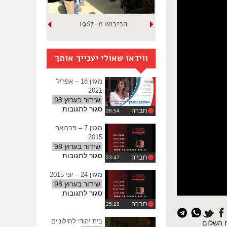
הכיבוש מ-1967
ווידאו שאולי יענייך אותך
מגזין 18 – אפריל
2021
שידור בערוץ 98
על
סגור לתגובות
חברה
מגזין
18
מגזין 7 – פברואר
–
2015
אפריל
שידור בערוץ 98
2021
על
סגור לתגובות
חברה
מגזין
7
מגזין 24 – יוני 2015
–
שידור בערוץ 98
פברואר
על
סגור לתגובות
2015
מגזין
חברה
24
–
בית יהודי לחילוניים
משיח השלום