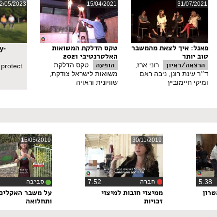
2/05/2023
15/04/2021
31/07/2021
פאנל: איך לצאת מהמשבר
טקס הדלקת המשואות
y-
טוב יותר
האלטרנטיבי 2021
הרצאה/ראיון
הופעה
רוני ארז,
טקס הדלקת
 protect
ד״ר עינת רונן, ניבה ראם
משואות לישראל צודקת,
ומיקי חיימוביץ
שוויונית וראויה
15/05/2019
30/11/2019
חברה
סביבה
5:3
‏7:52
טרון
ממיצוי חובות למיצוי
על משבר האקלים,
זכויות
ותחלואה