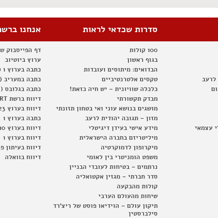
סדרות שכדאי לראות
אנחנו ברשת
100 קולות
דף הפייסבוק ש
בגוף ראשון
ערוץ ביוטיוב
הבדואים: מיתוסים ועובדות
כתבה בערוץ 1 (2012)
 לרעב
טקסים אלטרנטיביים
כתבה במעריב (2012)
ום
כלכלה שוויונית – יש חיה כזאת!
כתבה בגלובס (2012)
מבדק תקשורתי
דיווח ברשת RT
מושגים בנושא עוני ואי בטחון תזונתי
דיווח בערוץ 23
מזון – תגובה יהודית לרעב
כתבה בערוץ 1
י עצמאי
מידע אישי בעידן דיגיטלי
דיווח בערוץ 10
מיליטריזם בחברה הישראלית
דיווח בערוץ 1
מיקרופון לדמוקרטיה
דיווח בעיתון פ
משפט הומניטרי בין לאומי
דיווח בוואלה
נרתמים – בטיחות לעובדי הבניין
סדר חברתי – מגזין אקטואליה
קולות מהבקעה
שיחות מהעולם הערבי
תיקון עולם – הוידיאו פוסט של ריצ'רד
סילברסטין