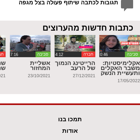
תגובות לכתבה שיתוף פעולה בצל מגפה
כתבות חדשות מהערוצים
סביבה
חברה
סביבה
חב
קלימיסטיות:
הרייטינג הנמוך
אשליית
שנ
שבר האקלים
של הרעב
המחזור
שנ
תעשיית הנשק
021
23/10/2021
27/12/2021
17/05/202
תמכו בנו
אודות