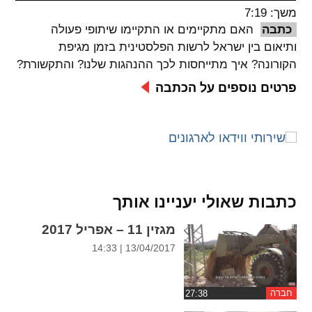
משך: 7:19
spellcheck
כתבה
האם מתקיימים או התקיימו שיתופי פעולה
גופן קריא
ותיאום בין ישראל לרשות הפלסטינית בזמן מגיפת
הקורונה? איך מתייחסות לכך ההנהגות שלנו? והתקשורת?
פרטים נוספים על הכתבה
ניגודיות צבעים
brightness_low
brightness_high
ניגודיות בהירה
ניגודיות כהה
קישורים
כתבות שאולי יעניינו אותך
font_download
format_underlined
מגזין 11 – אפריל 2017
קו תחתי לקישורים
סימון קישורים
13/04/2017 | 14:33
flag
cached
איפוס
השארת
חברה
כל
משוב